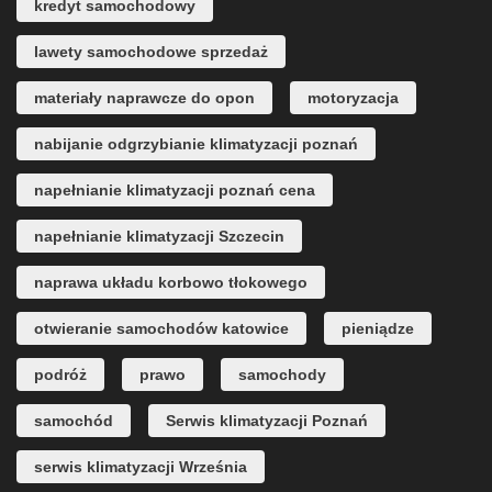
kredyt samochodowy
lawety samochodowe sprzedaż
materiały naprawcze do opon
motoryzacja
nabijanie odgrzybianie klimatyzacji poznań
napełnianie klimatyzacji poznań cena
napełnianie klimatyzacji Szczecin
naprawa układu korbowo tłokowego
otwieranie samochodów katowice
pieniądze
podróż
prawo
samochody
samochód
Serwis klimatyzacji Poznań
serwis klimatyzacji Września