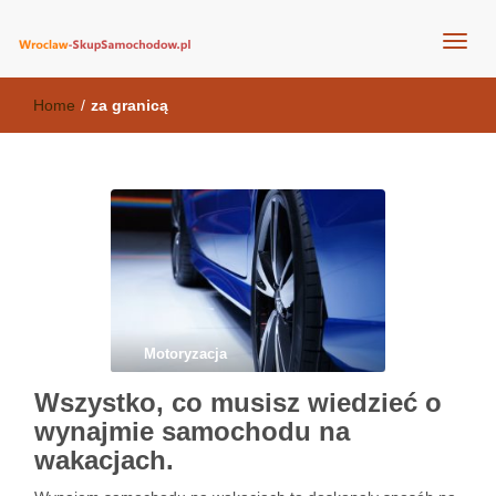
wroclaw-skupsamochodow.pl
Home
/
za granicą
Motoryzacja
Wszystko, co musisz wiedzieć o
wynajmie samochodu na
wakacjach.