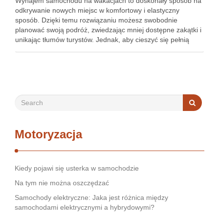
Wynajem samochodu na wakacjach to doskonały sposób na
odkrywanie nowych miejsc w komfortowy i elastyczny
sposób. Dzięki temu rozwiązaniu możesz swobodnie
planować swoją podróż, zwiedzając mniej dostępne zakątki i
unikając tłumów turystów. Jednak, aby cieszyć się pełnią
przygód, warto znać kilka kluczowych zasad dotyczących
wynajmu. Od niezbędnych dokumentów, przez poszukiwanie
…
Motoryzacja
Kiedy pojawi się usterka w samochodzie
Na tym nie można oszczędzać
Samochody elektryczne: Jaka jest różnica między
samochodami elektrycznymi a hybrydowymi?