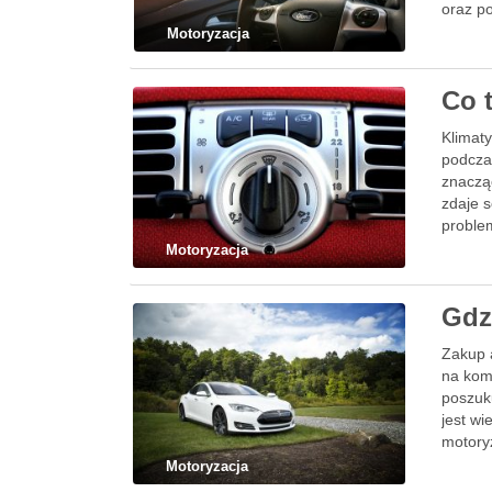
oraz p
…
Motoryzacja
Co t
Klimaty
podcza
znacząc
zdaje 
proble
Motoryzacja
Gdz
Zakup 
na kom
poszuk
jest wi
motory
Motoryzacja