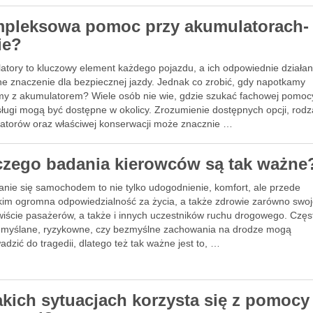
pleksowa pomoc przy akumulatorach-
ie?
atory to kluczowy element każdego pojazdu, a ich odpowiednie działa
e znaczenie dla bezpiecznej jazdy. Jednak co zrobić, gdy napotkamy
my z akumulatorem? Wiele osób nie wie, gdzie szukać fachowej pomoc
sługi mogą być dostępne w okolicy. Zrozumienie dostępnych opcji, rod
atorów oraz właściwej konserwacji może znacznie …
czego badania kierowców są tak ważne
anie się samochodem to nie tylko udogodnienie, komfort, ale przede
kim ogromna odpowiedzialność za życia, a także zdrowie zarówno swoje
wiście pasażerów, a także i innych uczestników ruchu drogowego. Częs
emyślane, ryzykowne, czy bezmyślne zachowania na drodze mogą
dzić do tragedii, dlatego też tak ważne jest to, …
akich sytuacjach korzysta się z pomocy