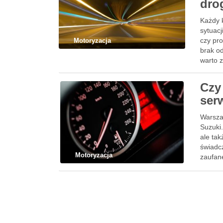
dro
Każdy 
sytuac
czy pr
Motoryzacja
brak o
warto 
Czy
ser
Warszaw
Suzuki.
ale ta
świadc
Motoryzacja
zaufan