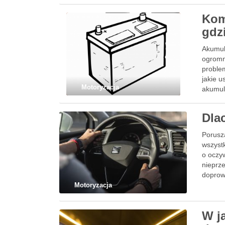
Kom
gdz
Akumul
ogromn
proble
jakie u
Motoryzacja
akumul
Dla
Porusz
wszyst
o oczy
nieprz
doprowa
Motoryzacja
W j