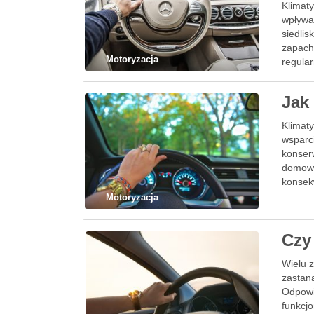
Klimaty
wpływa
siedlis
zapach
Motoryzacja
regular
Jak
Klimaty
wsparci
konser
domown
konsek
Motoryzacja
Czy
Wielu z
zastana
Odpowi
funkcj