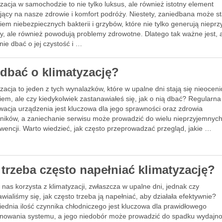
zacja w samochodzie to nie tylko luksus, ale również istotny element
jący na nasze zdrowie i komfort podróży. Niestety, zaniedbana może st
kiem niebezpiecznych bakterii i grzybów, które nie tylko generują niepr
y, ale również powodują problemy zdrowotne. Dlatego tak ważne jest, 
nie dbać o jej czystość i …
 dbać o klimatyzację?
zacja to jeden z tych wynalazków, które w upalne dni stają się nieoce
em, ale czy kiedykolwiek zastanawiałeś się, jak o nią dbać? Regularna
wacja urządzenia jest kluczowa dla jego sprawności oraz zdrowia
ików, a zaniechanie serwisu może prowadzić do wielu nieprzyjemnyc
wencji. Warto wiedzieć, jak często przeprowadzać przegląd, jakie …
 trzeba często napełniać klimatyzację?
 nas korzysta z klimatyzacji, zwłaszcza w upalne dni, jednak czy
wialiśmy się, jak często trzeba ją napełniać, aby działała efektywnie?
ednia ilość czynnika chłodniczego jest kluczowa dla prawidłowego
onowania systemu, a jego niedobór może prowadzić do spadku wydajno