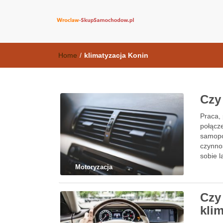
wroclaw-skup
Home
/
klimatyzacja Konin
Czy
Praca, 
połącz
samopoc
czynno
sobie l
Motoryzacja
Czy
kli