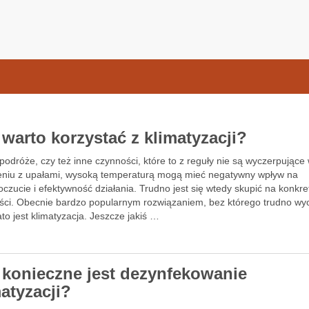
samochodow.pl
 warto korzystać z klimatyzacji?
podróże, czy też inne czynności, które to z reguły nie są wyczerpujące
eniu z upałami, wysoką temperaturą mogą mieć negatywny wpływ na
zucie i efektywność działania. Trudno jest się wtedy skupić na konkre
ści. Obecnie bardzo popularnym rozwiązaniem, bez którego trudno wy
ato jest klimatyzacja. Jeszcze jakiś …
 konieczne jest dezynfekowanie
matyzacji?