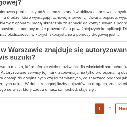
gowej?
kierowca prędzej czy później może stanąć w obliczu nieprzewidzianych
ji na drodze, które wymagają fachowej interwencji. Awaria pojazdu, wy
oblemy z oponami mogą skutecznie zniechęcić do kontynuowania podró
dpowiedniej pomocy może prowadzić do poważniejszych komplikacji. D
znać okoliczności, w których skorzystanie z pomocy drogowej jest …
 w Warszawie znajduje się autoryzowa
wis suzuki?
a to miasto, które oferuje wiele możliwości dla właścicieli samochodó
 Autoryzowane serwisy tej marki zapewniają nie tylko profesjonalną ob
kże dostęp do oryginalnych części zamiennych, co znacząco podnosi ja
zonych usług. W dobie rosnącej liczby pojazdów na drogach, znalezien
ego serwisu, który zadba o nasz samochód, staje się …
1
2
Nas