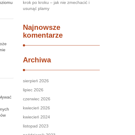
poziomu
krok po kroku – jak nie zmechacić i
usunąć plamy
Najnowsze
komentarze
może
nie
Archiwa
sierpień 2026
lipiec 2026
pływać
czerwiec 2026
kwiecień 2026
pnych
epów
kwiecień 2024
listopad 2023