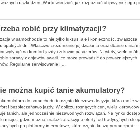
oważnych uszkodzeń. Warto wiedzieć, jak rozpoznać objawy niskiego 
rzeba robić przy klimatyzacji?
zacja w samochodzie to nie tylko luksus, ale i konieczność, zwłaszcza
s upalnych dni. Właściwe zrozumienie jej działania oraz dbanie o nią 
o wpłynąć na komfort jazdy i zdrowie pasażerów. Niestety, wiele osób 
sobie sprawy z objawów awarii, co może prowadzić do poważniejszych
mów. Regularne serwisowanie i …
ie można kupić tanie akumulatory?
akumulatora do samochodu to często kluczowa decyzja, która może w
fort i bezpieczeństwo jazdy. W obliczu rosnących cen, wielu kierowców
uje tanich, ale jednocześnie niezawodnych rozwiązań. Na rynku dostę
ele miejsc, gdzie można znaleźć atrakcyjne oferty, od tradycyjnych skl
zacyjnych po platformy internetowe, które często kuszą promocjami. …