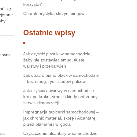
korzysta?
ać się
Charakterystyka skrzyni biegów
zyjemne
aby
Ostatnie wpisy
Jak czyścić plastiki w samochodzie,
nionym
żeby nie zostawiać smug, tłustej
warstwy i przebarwień
h
Jak dbać o piano black w samochodzie
– bez smug, rys i śladów palców
Jak czyścić nawiewy w samochodzie:
krok po kroku, środki i kiedy potrzebny
serwis klimatyzacji
Impregnacja tapicerki samochodowej –
jak chronić materiał, skórę i Alcantarę
przed plamami i wilgocią
ści
Czyszczenie alcantary w samochodzie