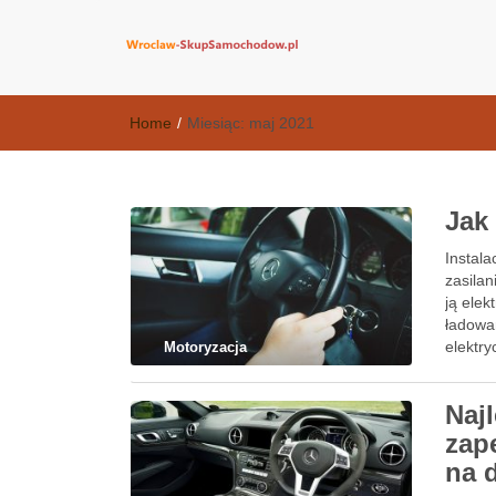
wroclaw-skup
Home
/
Miesiąc:
maj 2021
Jak
Instal
zasila
ją ele
ładowan
elektry
Motoryzacja
magnet
Naj
zap
na 