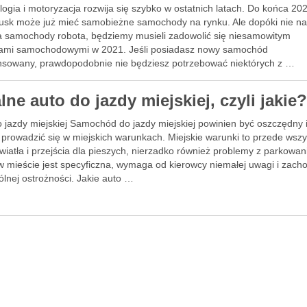
ogia i motoryzacja rozwija się szybko w ostatnich latach. Do końca 20
usk może już mieć samobieżne samochody na rynku. Ale dopóki nie n
a samochody robota, będziemy musieli zadowolić się niesamowitym
ami samochodowymi w 2021. Jeśli posiadasz nowy samochód
sowany, prawdopodobnie nie będziesz potrzebować niektórych z …
lne auto do jazdy miejskiej, czyli jakie
 jazdy miejskiej Samochód do jazdy miejskiej powinien być oszczędny 
 prowadzić się w miejskich warunkach. Miejskie warunki to przede wsz
światła i przejścia dla pieszych, nierzadko również problemy z parkowa
w mieście jest specyficzna, wymaga od kierowcy niemałej uwagi i zach
lnej ostrożności. Jakie auto …