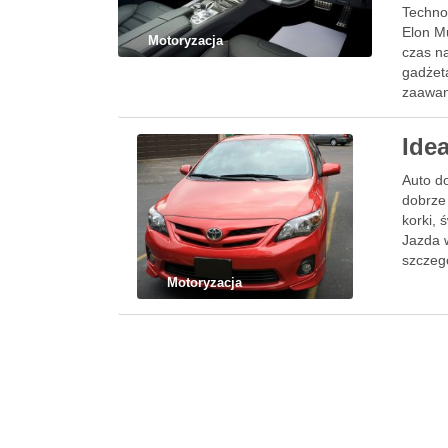
Technol
Elon M
Motoryzacja
czas n
gadżet
zaawan
Idea
Auto do
dobrze
korki, 
Jazda 
szczegó
Motoryzacja