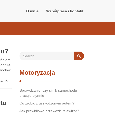
O mnie
Współpraca i kontakt
du?
źródłem
montuje
obwodów
Motoryzacja
 zamki
Sprawdzanie, czy silnik samochodu
pracuje płynnie
rtu
Co zrobić z uszkodzonym autem?
Jak prawidłowo przewozić telewizor?