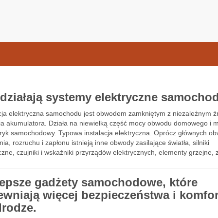
samochodow.pl
 działają systemy elektryczne samocho
acja elektryczna samochodu jest obwodem zamkniętym z niezależnym 
nia akumulatora. Działa na niewielką część mocy obwodu domowego i 
ktryk samochodowy. Typowa instalacja elektryczna. Oprócz głównych 
ia, rozruchu i zapłonu istnieją inne obwody zasilające światła, silniki
czne, czujniki i wskaźniki przyrządów elektrycznych, elementy grzejne,
yczne, radio …
lepsze gadżety samochodowe, które
ewniają więcej bezpieczeństwa i komfo
drodze.