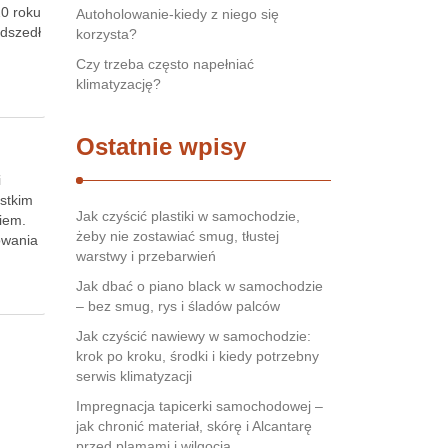
20 roku
Autoholowanie-kiedy z niego się
adszedł
korzysta?
Czy trzeba często napełniać
klimatyzację?
?
Ostatnie wpisy
i
ystkim
Jak czyścić plastiki w samochodzie,
niem.
żeby nie zostawiać smug, tłustej
owania
warstwy i przebarwień
Jak dbać o piano black w samochodzie
– bez smug, rys i śladów palców
Jak czyścić nawiewy w samochodzie:
krok po kroku, środki i kiedy potrzebny
serwis klimatyzacji
Impregnacja tapicerki samochodowej –
jak chronić materiał, skórę i Alcantarę
przed plamami i wilgocią