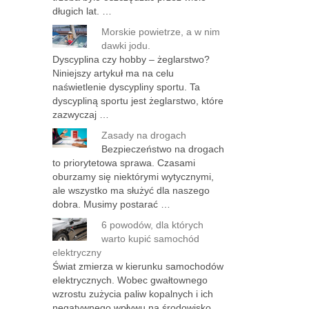
długich lat. …
Morskie powietrze, a w nim
dawki jodu.
Dyscyplina czy hobby – żeglarstwo?
Niniejszy artykuł ma na celu
naświetlenie dyscypliny sportu. Ta
dyscypliną sportu jest żeglarstwo, które
zazwyczaj …
Zasady na drogach
Bezpieczeństwo na drogach
to priorytetowa sprawa. Czasami
oburzamy się niektórymi wytycznymi,
ale wszystko ma służyć dla naszego
dobra. Musimy postarać …
6 powodów, dla których
warto kupić samochód
elektryczny
Świat zmierza w kierunku samochodów
elektrycznych. Wobec gwałtownego
wzrostu zużycia paliw kopalnych i ich
negatywnego wpływu na środowisko