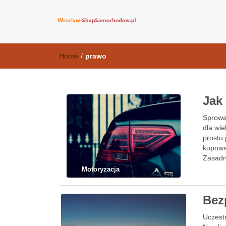
wroclaw-skup
Home
/
prawo
Jak
Sprowa
dla wie
prostu 
kupowa
Zasadn
Motoryzacja
Bez
Uczest