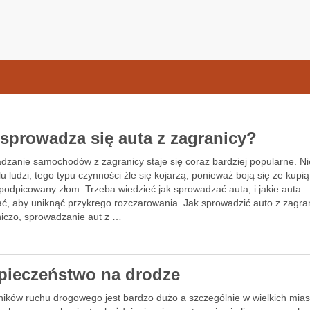
samochodow.pl
 sprowadza się auta z zagranicy?
dzanie samochodów z zagranicy staje się coraz bardziej popularne. Ni
lu ludzi, tego typu czynności źle się kojarzą, ponieważ boją się że kupi
podpicowany złom. Trzeba wiedzieć jak sprowadzać auta, i jakie auta
ć, aby uniknąć przykrego rozczarowania. Jak sprowadzić auto z zagra
iczo, sprowadzanie aut z …
pieczeństwo na drodze
ników ruchu drogowego jest bardzo dużo a szczególnie w wielkich mias