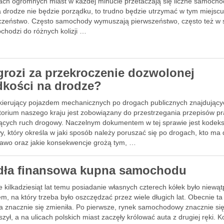
ach ogromnych miast w każdej minucie przetaczają się liczne samochody
a drodze nie będzie porządku, to trudno będzie utrzymać w tym miejsc
czeństwo. Często samochody wymuszają pierwszeństwo, często też w 
chodzi do różnych kolizji …
grozi za przekroczenie dozwolonej
dkości na drodze?
kierujący pojazdem mechanicznych po drogach publicznych znajdujący
ytorium naszego kraju jest zobowiązany do przestrzegania przepisów p
jących ruch drogowy. Naczelnym dokumentem w tej sprawie jest kodek
, który określa w jaki sposób należy poruszać się po drogach, kto ma
rawo oraz jakie konsekwencje grożą tym, …
dła finansowa kupna samochodu
 kilkadziesiąt lat temu posiadanie własnych czterech kółek było niewą
m, na który trzeba było oszczędzać przez wiele długich lat. Obecnie ta
ja znacznie się zmieniła. Po pierwsze, rynek samochodowy znacznie si
zył, a na ulicach polskich miast zaczęły królować auta z drugiej ręki. K