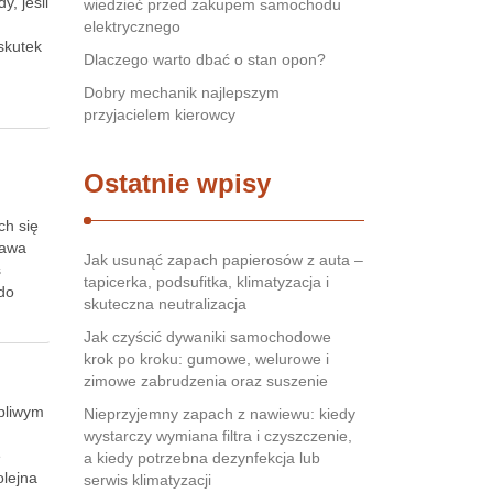
, jeśli
wiedzieć przed zakupem samochodu
u
elektrycznego
skutek
Dlaczego warto dbać o stan opon?
Dobry mechanik najlepszym
przyjacielem kierowcy
Ostatnie wpisy
ch się
rawa
Jak usunąć zapach papierosów z auta –
s
tapicerka, podsufitka, klimatyzacja i
 do
skuteczna neutralizacja
Jak czyścić dywaniki samochodowe
krok po kroku: gumowe, welurowe i
zimowe zabrudzenia oraz suszenie
tpliwym
Nieprzyjemny zapach z nawiewu: kiedy
wystarczy wymiana filtra i czyszczenie,
ę
a kiedy potrzebna dezynfekcja lub
olejna
serwis klimatyzacji