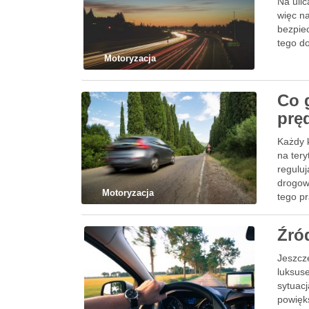
Na ulic
więc n
bezpie
tego do
Motoryzacja
Co 
prę
Każdy 
na ter
regulu
drogowy
Motoryzacja
tego p
Źró
Jeszcze
luksuse
sytuac
powięks