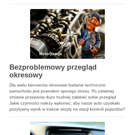
przyjemniejsza jeżeli czas podróży umila muzyka z
głośników. Obecna technologia pozwala na swobodny wybór
nośników. Kiedyś …
Motoryzacja
Bezproblemowy przegląd
okresowy
Dla wielu kierowców okresowe badanie techniczne
samochodu jest powodem sporego stresu. Po ostatniej
zmianie przepisów dużo trudniej załatwić sobie przegląd.
Jakie czynności należy wykonać, aby nasze auto uzyskało
pozytywny wynik w trakcie wizyty na stacji kontroli pojazdów?
Na początek należy dokonać przeglądu i drobnych napraw
we własnym zakresie. Na pierwszym …