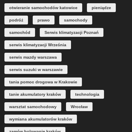
otwieranie samochodów katowice
pieniądze
podróż
prawo
samochody
samochód
Serwis klimatyzacji Poznań
serwis klimatyzacji Września
serwis mazdy warszawa
serwis suzuki w warszawie
tania pomoc drogowa w Krakowie
tanie akumulatory kraków
technologia
warsztat samochodowy
Wrocław
wymiana akumulatorów kraków
zamów holowanie kraków