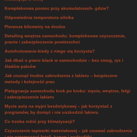
Kompleksowa pomoc przy akumulatorach- gdzie?
Odpowiednia temperatura silnika
Pierwsze kilometry na drodze
Detailing wnętrza samochodu: kompleksowe czyszczenie,
pranie i zabezpieczenie powierzchni
Autoholowanie-kiedy z niego się korzysta?
Jak dbać o piano black w samochodzie – bez smug, rys i
śladów palców
Jak usunąć trudne zabrudzenia z lakieru – bezpieczne
metody i kolejność prac
Pielęgnacja samochodu krok po kroku: mycie, wnętrze, felgi
i zabezpieczenie lakieru
Mycie auta na myjni bezdotykowej – jak korzystać z
programów, by domyć i nie uszkodzić lakieru
Co trzeba robić przy klimatyzacji?
Czyszczenie tapicerki materiałowej – jak usuwać zabrudzenia
i nie przemoczyć foteli, kanap i podsufitki