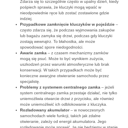
Zdarza się to szczególnie często w upalny dzień, kiedy
pośpiech sprawia, że kluczyki mogą wpaść w
nieodpowiednie ręce lub zostać zostawione gdzie
indziej.
Przypadkowe zamknięcie kluczyków w pojeździe
–
często zdarza się, że podczas wyjmowania zakupów
lub bagażu zamyka się drzwi, podczas gdy kluczyki
zostają wewnątrz. To błahostka, ale może
spowodować spore niedogodności.
Awarie zamka
– z czasem mechanizmy zamków
mogą się psuć. Może to być wynikiem zużycia,
uszkodzeń przez warunki atmosferyczne lub brak
konserwacji. W takich przypadkach może być
konieczne awaryjne otwieranie samochodu przez
specjalistę.
Problemy z systemem centralnego zamka
– jeżeli
system centralnego zamka przestaje działać, nie tylko
uniemożliwia otwarcie drzwi z przycisku, ale również
może uniemożliwić ich odblokowanie z kluczyka.
Rozładowany akumulator
– w nowoczesnych
samochodach wiele funkcji, takich jak zdalne
otwieranie, zależy od energii akumulatora. Jego
rozładowanie może sprawić, że nie będziemy w stanie