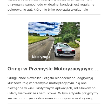
utrzymania samochodu w idealnej kondycji jest regularne
polerowanie aut, które nie tylko poprawia wygląd, ale
również chroni lakier. Poniżej znajdziesz kompleksowy
przewodnik, który pomoże Ci krok …
Motoryzacja
Oringi w Przemyśle Motoryzacyjnym: Kluczowe Zastosowania i Specyficzne Wymagania
Oringi, choć niewielkie i często niedoceniane, odgrywają
kluczową rolę w przemyśle motoryzacyjnym. Są one
niezbędne w wielu krytycznych aplikacjach, od silników po
układy kierownicze i hamulcowe. W tym artykule przyjrzymy
się różnorodnym zastosowaniom oringów w motoryzacji,
analizując ich kluczowe role i specyficzne wymagania.