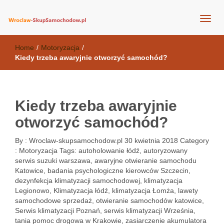
wroclaw-skupsamochodow.pl
Home
/
Motoryzacja
/
Kiedy trzeba awaryjnie otworzyć samochód?
Kiedy trzeba awaryjnie
otworzyć samochód?
By :
Wroclaw-skupsamochodow.pl
30 kwietnia 2018
Category
:
Motoryzacja
Tags:
autoholowanie łódź
,
autoryzowany
serwis suzuki warszawa
,
awaryjne otwieranie samochodu
Katowice
,
badania psychologiczne kierowców Szczecin
,
dezynfekcja klimatyzacji samochodowej
,
klimatyzacja
Legionowo
,
Klimatyzacja łódź
,
klimatyzacja Łomża
,
lawety
samochodowe sprzedaż
,
otwieranie samochodów katowice
,
Serwis klimatyzacji Poznań
,
serwis klimatyzacji Września
,
tania pomoc drogowa w Krakowie
,
zasiarczenie akumulatora