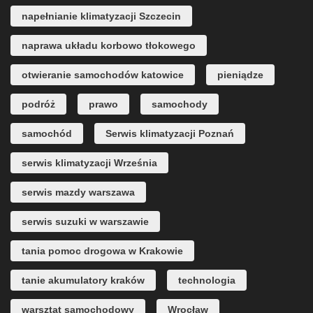
napełnianie klimatyzacji Szczecin
naprawa układu korbowo tłokowego
otwieranie samochodów katowice
pieniądze
podróż
prawo
samochody
samochód
Serwis klimatyzacji Poznań
serwis klimatyzacji Września
serwis mazdy warszawa
serwis suzuki w warszawie
tania pomoc drogowa w Krakowie
tanie akumulatory kraków
technologia
warsztat samochodowy
Wrocław