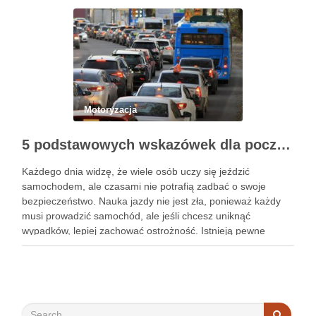
Zrozumienie tych aspektów jest niezbędne dla inżynierów, …
Motoryzacja
5 podstawowych wskazówek dla początkujących, jak nauczyć się bezpieczeństwa jazdy samochodem
Każdego dnia widzę, że wiele osób uczy się jeździć
samochodem, ale czasami nie potrafią zadbać o swoje
bezpieczeństwo. Nauka jazdy nie jest zła, ponieważ każdy
musi prowadzić samochód, ale jeśli chcesz uniknąć
wypadków, lepiej zachować ostrożność. Istnieją pewne
wskazówki, które sprawią, że nauka bezpieczeństwa
samochodowego będzie znacznie łatwiejsza. Jeśli jesteś …