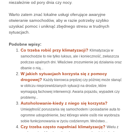
niezależnie od pory dnia czy nocy.
Warto zatem znać lokalne usługi oferujące awaryjne
otwieranie samochodów, aby w razie potrzeby szybko
uzyskać pomoc i uniknąć zbędnego stresu w trudnych
sytuacjach.
Podobne wpisy:
Co trzeba robić przy klimatyzacji?
Klimatyzacja w
samochodzie to nie tylko luksus, ale i konieczność, zwłaszcza
podczas upalnych dni. Właściwe zrozumienie jej działania oraz
dbanie o nią...
W jakich sytuacjach korzysta się z pomocy
drogowej?
Każdy kierowca prędzej czy później może stanąć
w obliczu nieprzewidzianych sytuacji na drodze, które
wymagają fachowej interwencji. Awaria pojazdu, wypadek czy
problemy...
Autoholowanie-kiedy z niego się korzysta?
Umiejętność poruszania się samochodem i posiadanie auta to
ogromne udogodnienie, bez którego wiele osób nie wyobraża
sobie funkcjonowania w życiu codziennym. Mnóstwo...
Czy trzeba często napełniać klimatyzację?
Wielu z