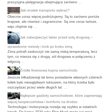
precyzyjna pielęgnacja obejmująca zarówno …
Jaki środek transportu wybrać?
Obecnie coraz więcej podróżujemy. Są to zarówno poróże
krajowe, ale również i zagraniczne. Są one coraz tańsze,
więc chętnie się …
Jak zabezpieczyć lakier przed solą drogową –
sprawdzone metody i krok po kroku zimą
Zima potrafi zaskoczyć nie samą niską temperaturą, lecz
tym, co miesza się z drogą: sól drogowa w połączeniu z
wilgocią …
Źródła finansowa kupna samochodu
Jeszcze kilkadziesiąt lat temu posiadanie własnych czterech
kółek było niewątpliwym luksusem, na który trzeba było
oszczędzać przez wiele długich lat. …
Najlepsze gadżety samochodowe, które zapewniają
więcej bezpieczeństwa i komfortu na drodze.
Technologia i motoryzacja rozwija się szybko w ostatnich
latach. Do końca 2020 roku Elon Musk może już mieć