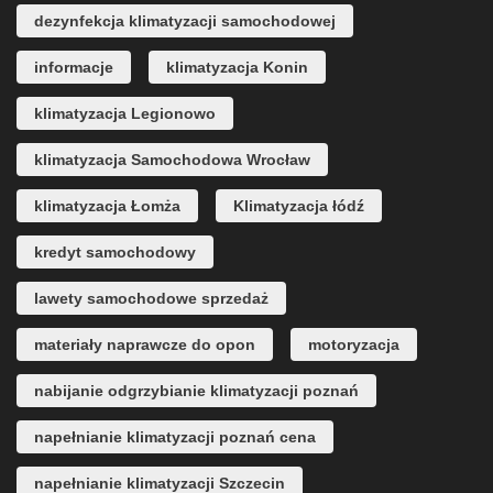
dezynfekcja klimatyzacji samochodowej
informacje
klimatyzacja Konin
klimatyzacja Legionowo
klimatyzacja Samochodowa Wrocław
klimatyzacja Łomża
Klimatyzacja łódź
kredyt samochodowy
lawety samochodowe sprzedaż
materiały naprawcze do opon
motoryzacja
nabijanie odgrzybianie klimatyzacji poznań
napełnianie klimatyzacji poznań cena
napełnianie klimatyzacji Szczecin