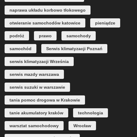
naprawa układu korbowo tłokowego
otwieranie samochodów katowice
pieniądze
podróż
prawo
samochody
samochód
Serwis klimatyzacji Poznań
serwis klimatyzacji Września
serwis mazdy warszawa
serwis suzuki w warszawie
tania pomoc drogowa w Krakowie
tanie akumulatory kraków
technologia
warsztat samochodowy
Wrocław