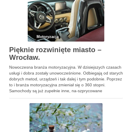
Motoryzacja
Pięknie rozwinięte miasto –
Wrocław.
Nowoczesna branża motoryzacyjna. W dzisiejszych czasach
usługi i dobra zostały unowocześnione. Odbiegają od starych
dobrych metod, urządzeń i tak dalej i tym podobnie. Poprzez
to i branża motoryzacyjna zmieniał się o 360 stopni.
Samochody są już zupełnie inne, na-szprycowane
elektronikom, wysokiej jakości komputerami i częściami
oryginalnymi. Samochody od najlepszych marek …