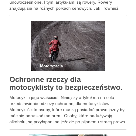
unowocześnione. I tymi artykułami są rowery. Rowery
znajdują się na różnych półkach cenowych. Jak i również
kosztują po kilkanaście tysięcy złotych. Przypomina się tu
historia dwóch …
Motoryzacja
Ochronne rzeczy dla
motocyklisty to bezpieczeństwo.
Motocykl, i jego właściciel. Niniejszy artykuł ma na celu
przedstawienie odzieży ochronnej dla motocyklistów.
Motocykliści to osoby, które muszą posiadać prawo jazdy by
móc się poruszać motorem. Osoby, które nadużywają
alkoholu, są przyłapani na jeździe po pijanemu stracą prawo
jazdy automatycznie. Jak i również wiosna to i setki, a może
…