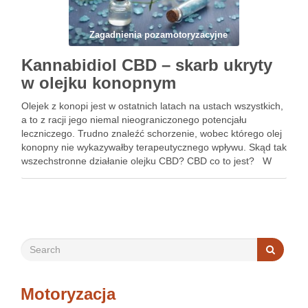
Zagadnienia pozamotoryzacyjne
Kannabidiol CBD – skarb ukryty
w olejku konopnym
Olejek z konopi jest w ostatnich latach na ustach wszystkich,
a to z racji jego niemal nieograniczonego potencjału
leczniczego. Trudno znaleźć schorzenie, wobec którego olej
konopny nie wykazywałby terapeutycznego wpływu. Skąd tak
wszechstronne działanie olejku CBD? CBD co to jest? W
organizmie człowieka, a ściślej- w układzie immunologicznym
i …
Motoryzacja