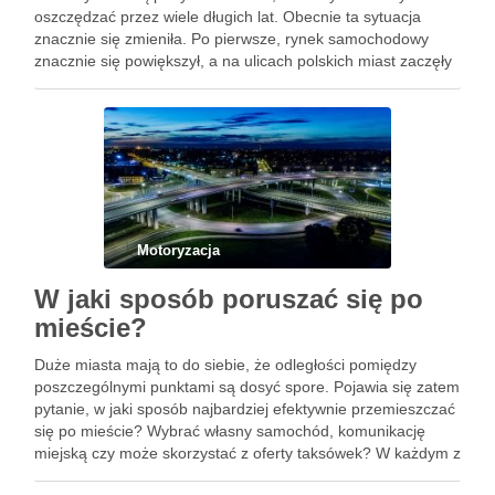
oszczędzać przez wiele długich lat. Obecnie ta sytuacja
znacznie się zmieniła. Po pierwsze, rynek samochodowy
znacznie się powiększył, a na ulicach polskich miast zaczęły
królować auta z drugiej ręki. Kolejna kwestia, to rozszerzenie
możliwości jeżeli …
Motoryzacja
W jaki sposób poruszać się po
mieście?
Duże miasta mają to do siebie, że odległości pomiędzy
poszczególnymi punktami są dosyć spore. Pojawia się zatem
pytanie, w jaki sposób najbardziej efektywnie przemieszczać
się po mieście? Wybrać własny samochód, komunikację
miejską czy może skorzystać z oferty taksówek? W każdym z
tych rozwiązań można doszukać się zarówno plusów jak i …