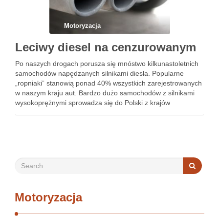
Motoryzacja
Leciwy diesel na cenzurowanym
Po naszych drogach porusza się mnóstwo kilkunastoletnich
samochodów napędzanych silnikami diesla. Popularne
„ropniaki” stanowią ponad 40% wszystkich zarejestrowanych
w naszym kraju aut. Bardzo dużo samochodów z silnikami
wysokoprężnymi sprowadza się do Polski z krajów
zachodnich. Do rangi legendy urasta VW Golf lub Passat
TDI. Nie brakuje też jednostek wolnossących typu …
Motoryzacja