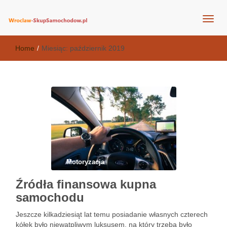
wroclaw-skupsamochodow.pl
Home
/
Miesiąc:
październik 2019
Motoryzacja
Źródła finansowa kupna
samochodu
Jeszcze kilkadziesiąt lat temu posiadanie własnych czterech
kółek było niewątpliwym luksusem, na który trzeba było