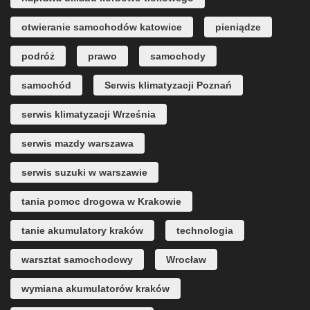
otwieranie samochodów katowice
pieniądze
podróż
prawo
samochody
samochód
Serwis klimatyzacji Poznań
serwis klimatyzacji Września
serwis mazdy warszawa
serwis suzuki w warszawie
tania pomoc drogowa w Krakowie
tanie akumulatory kraków
technologia
warsztat samochodowy
Wrocław
wymiana akumulatorów kraków