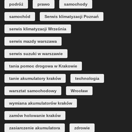
podróż
prawo
samochody
samochód
Serwis klimatyzacji Poznań
serwis klimatyzacji Września
serwis mazdy warszawa
serwis suzuki w warszawie
tania pomoc drogowa w Krakowie
tanie akumulatory kraków
technologia
warsztat samochodowy
Wrocław
wymiana akumulatorów kraków
zamów holowanie kraków
zasiarczenie akumulatora
zdrowie