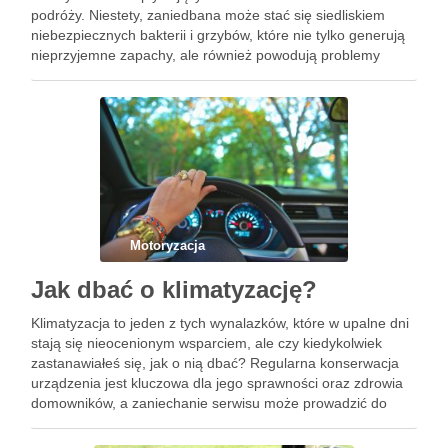
podróży. Niestety, zaniedbana może stać się siedliskiem
niebezpiecznych bakterii i grzybów, które nie tylko generują
nieprzyjemne zapachy, ale również powodują problemy
zdrowotne. Dlatego tak ważne jest, aby regularnie dbać o jej
czystość i …
Motoryzacja
Jak dbać o klimatyzację?
Klimatyzacja to jeden z tych wynalazków, które w upalne dni
stają się nieocenionym wsparciem, ale czy kiedykolwiek
zastanawiałeś się, jak o nią dbać? Regularna konserwacja
urządzenia jest kluczowa dla jego sprawności oraz zdrowia
domowników, a zaniechanie serwisu może prowadzić do
wielu nieprzyjemnych konsekwencji. Warto wiedzieć, jak
często przeprowadzać przegląd, jakie …