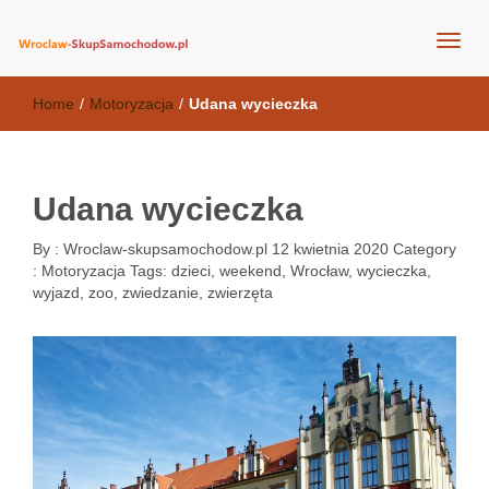
wroclaw-skupsamochodow.pl
Home
/
Motoryzacja
/
Udana wycieczka
Udana wycieczka
By :
Wroclaw-skupsamochodow.pl
12 kwietnia 2020
Category
:
Motoryzacja
Tags:
dzieci
,
weekend
,
Wrocław
,
wycieczka
,
wyjazd
,
zoo
,
zwiedzanie
,
zwierzęta