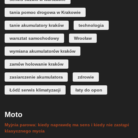
tania pomoc drogowa w Krakowie
tanie akumulatory kraków
technologia
warsztat samochodowy
Wrocław
wymiana akumulatorów kraków
zamów holowanie kraków
zasiarczenie akumulatora
zdrowie
Łódź serwis klimatyzacji
łaty do opon
Moto
Myjnia parowa: kiedy naprawdę ma sens i kiedy nie zastąpi
klasycznego mycia