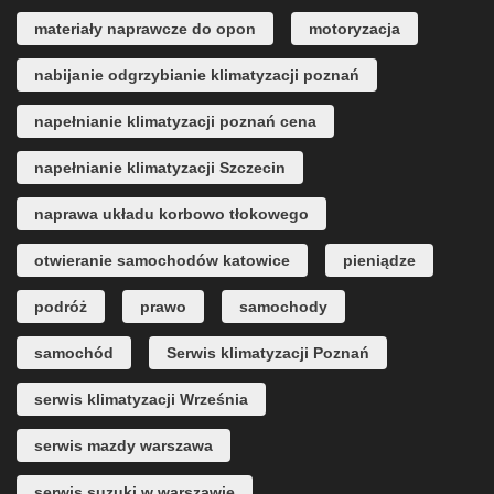
materiały naprawcze do opon
motoryzacja
nabijanie odgrzybianie klimatyzacji poznań
napełnianie klimatyzacji poznań cena
napełnianie klimatyzacji Szczecin
naprawa układu korbowo tłokowego
otwieranie samochodów katowice
pieniądze
podróż
prawo
samochody
samochód
Serwis klimatyzacji Poznań
serwis klimatyzacji Września
serwis mazdy warszawa
serwis suzuki w warszawie