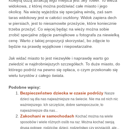
Kolejną dużą atrakcją tego miejsca jest Sky Tower. To wieża
widokowa, z której można podziwiać całe miasto i jego
okolicę. Na wieżę wyjeżdża się specjalną windą, zaś sam
taras widokowy jest w całości oszklony. Widok zapiera dech
w piersiach, jest to niesamowite przeżycie, które koniecznie
trzeba przeżyć. Co więcej będąc na wieży można sobie
zrobić specjalne zdjęcie pamiątkowe u fotografa za niewielką
cenę. Warto z takiej propozycji skorzystać, bo zdjęcie to
będzie na prawdę wyjątkowe i niepowtarzalne.
Jak widać miasto to jest niezwykłe i naprawdę warto go
zwiedzić w najdrobniejszych szczegółach. To duże miasto, do
którego podróż na pewno się opłaca, o czym przekonało się
wielu turystów z całego świata.
Podobne wpisy:
Bezpieczeństwo dziecka w czasie podróży
Nasze
dzieci są dla nas najważniejsze na świecie. Nie ma od nich nic
ważniejszego. Ich szczęście, dobre samopoczucie, to
najważniejsze dla nas...
Zakochani w samochodach
Kochać można na wiele
sposobów i wiele różnych osób na raz. Można kochać swoją
drugą połowę, rodziców, dzieci, rodzeństwo czy przyjaciół, ale...