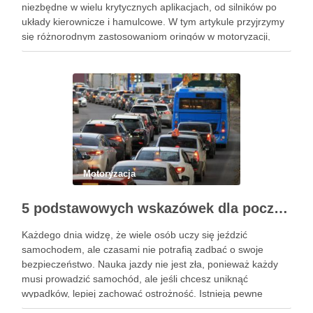
niezbędne w wielu krytycznych aplikacjach, od silników po
układy kierownicze i hamulcowe. W tym artykule przyjrzymy
się różnorodnym zastosowaniom oringów w motoryzacji,
analizując ich kluczowe role i specyficzne wymagania.
Zrozumienie tych aspektów jest niezbędne dla inżynierów, …
Motoryzacja
5 podstawowych wskazówek dla początkujących, jak nauczyć się bezpieczeństwa jazdy samochodem
Każdego dnia widzę, że wiele osób uczy się jeździć
samochodem, ale czasami nie potrafią zadbać o swoje
bezpieczeństwo. Nauka jazdy nie jest zła, ponieważ każdy
musi prowadzić samochód, ale jeśli chcesz uniknąć
wypadków, lepiej zachować ostrożność. Istnieją pewne
wskazówki, które sprawią, że nauka bezpieczeństwa