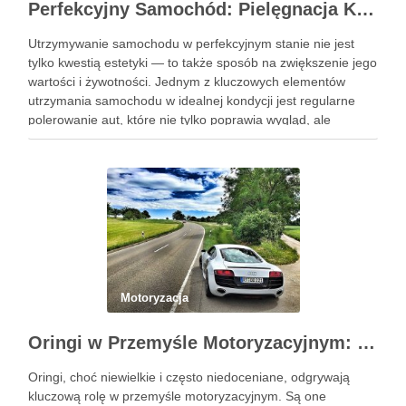
Perfekcyjny Samochód: Pielęgnacja Krok po Kroku
Utrzymywanie samochodu w perfekcyjnym stanie nie jest
tylko kwestią estetyki — to także sposób na zwiększenie jego
wartości i żywotności. Jednym z kluczowych elementów
utrzymania samochodu w idealnej kondycji jest regularne
polerowanie aut, które nie tylko poprawia wygląd, ale
również chroni lakier. Poniżej znajdziesz kompleksowy
przewodnik, który pomoże Ci krok …
Motoryzacja
Oringi w Przemyśle Motoryzacyjnym: Kluczowe Zastosowania i Specyficzne Wymagania
Oringi, choć niewielkie i często niedoceniane, odgrywają
kluczową rolę w przemyśle motoryzacyjnym. Są one