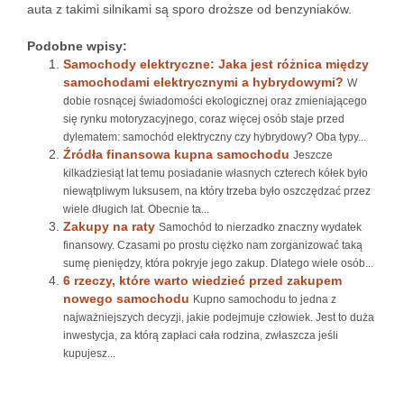
auta z takimi silnikami są sporo droższe od benzyniaków.
Podobne wpisy:
Samochody elektryczne: Jaka jest różnica między
samochodami elektrycznymi a hybrydowymi?
W
dobie rosnącej świadomości ekologicznej oraz zmieniającego
się rynku motoryzacyjnego, coraz więcej osób staje przed
dylematem: samochód elektryczny czy hybrydowy? Oba typy...
Źródła finansowa kupna samochodu
Jeszcze
kilkadziesiąt lat temu posiadanie własnych czterech kółek było
niewątpliwym luksusem, na który trzeba było oszczędzać przez
wiele długich lat. Obecnie ta...
Zakupy na raty
Samochód to nierzadko znaczny wydatek
finansowy. Czasami po prostu ciężko nam zorganizować taką
sumę pieniędzy, która pokryje jego zakup. Dlatego wiele osób...
6 rzeczy, które warto wiedzieć przed zakupem
nowego samochodu
Kupno samochodu to jedna z
najważniejszych decyzji, jakie podejmuje człowiek. Jest to duża
inwestycja, za którą zapłaci cała rodzina, zwłaszcza jeśli
kupujesz...