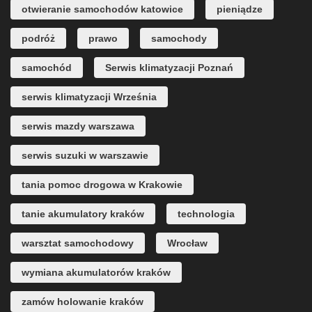
otwieranie samochodów katowice
pieniądze
podróż
prawo
samochody
samochód
Serwis klimatyzacji Poznań
serwis klimatyzacji Września
serwis mazdy warszawa
serwis suzuki w warszawie
tania pomoc drogowa w Krakowie
tanie akumulatory kraków
technologia
warsztat samochodowy
Wrocław
wymiana akumulatorów kraków
zamów holowanie kraków