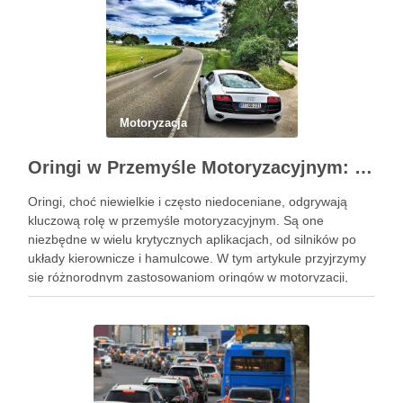
Motoryzacja
Oringi w Przemyśle Motoryzacyjnym: Kluczowe Zastosowania i Specyficzne Wymagania
Oringi, choć niewielkie i często niedoceniane, odgrywają
kluczową rolę w przemyśle motoryzacyjnym. Są one
niezbędne w wielu krytycznych aplikacjach, od silników po
układy kierownicze i hamulcowe. W tym artykule przyjrzymy
się różnorodnym zastosowaniom oringów w motoryzacji,
analizując ich kluczowe role i specyficzne wymagania.
Zrozumienie tych aspektów jest niezbędne dla inżynierów, …