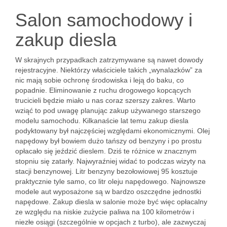
Salon samochodowy i
zakup diesla
W skrajnych przypadkach zatrzymywane są nawet dowody
rejestracyjne. Niektórzy właściciele takich „wynalazków” za
nic mają sobie ochronę środowiska i leją do baku, co
popadnie. Eliminowanie z ruchu drogowego kopcących
trucicieli będzie miało u nas coraz szerszy zakres. Warto
wziąć to pod uwagę planując zakup używanego starszego
modelu samochodu. Kilkanaście lat temu zakup diesla
podyktowany był najczęściej względami ekonomicznymi. Olej
napędowy był bowiem dużo tańszy od benzyny i po prostu
opłacało się jeździć dieslem. Dziś te różnice w znacznym
stopniu się zatarły. Najwyraźniej widać to podczas wizyty na
stacji benzynowej. Litr benzyny bezołowiowej 95 kosztuje
praktycznie tyle samo, co litr oleju napędowego. Najnowsze
modele aut wyposażone są w bardzo oszczędne jednostki
napędowe. Zakup diesla w salonie może być więc opłacalny
ze względu na niskie zużycie paliwa na 100 kilometrów i
niezłe osiągi (szczególnie w opcjach z turbo), ale zazwyczaj