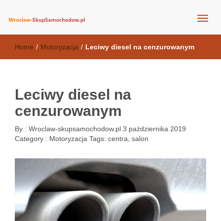
wroclaw-skupsamochodow.pl
Home
/
Motoryzacja
/
Leciwy diesel na cenzurowanym
Leciwy diesel na
cenzurowanym
By :
Wroclaw-skupsamochodow.pl
3 października 2019
Category :
Motoryzacja
Tags:
centra
,
salon