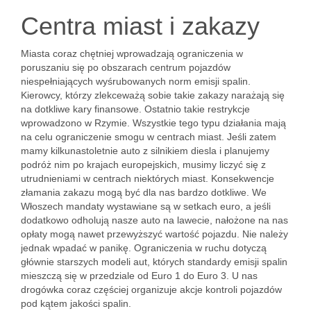
Centra miast i zakazy
Miasta coraz chętniej wprowadzają ograniczenia w
poruszaniu się po obszarach centrum pojazdów
niespełniających wyśrubowanych norm emisji spalin.
Kierowcy, którzy zlekceważą sobie takie zakazy narażają się
na dotkliwe kary finansowe. Ostatnio takie restrykcje
wprowadzono w Rzymie. Wszystkie tego typu działania mają
na celu ograniczenie smogu w centrach miast. Jeśli zatem
mamy kilkunastoletnie auto z silnikiem diesla i planujemy
podróż nim po krajach europejskich, musimy liczyć się z
utrudnieniami w centrach niektórych miast. Konsekwencje
złamania zakazu mogą być dla nas bardzo dotkliwe. We
Włoszech mandaty wystawiane są w setkach euro, a jeśli
dodatkowo odholują nasze auto na lawecie, nałożone na nas
opłaty mogą nawet przewyższyć wartość pojazdu. Nie należy
jednak wpadać w panikę. Ograniczenia w ruchu dotyczą
głównie starszych modeli aut, których standardy emisji spalin
mieszczą się w przedziale od Euro 1 do Euro 3. U nas
drogówka coraz częściej organizuje akcje kontroli pojazdów
pod kątem jakości spalin.