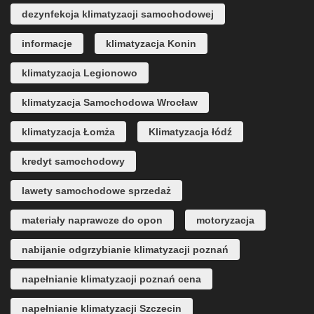
dezynfekcja klimatyzacji samochodowej
informacje
klimatyzacja Konin
klimatyzacja Legionowo
klimatyzacja Samochodowa Wrocław
klimatyzacja Łomża
Klimatyzacja łódź
kredyt samochodowy
lawety samochodowe sprzedaż
materiały naprawcze do opon
motoryzacja
nabijanie odgrzybianie klimatyzacji poznań
napełnianie klimatyzacji poznań cena
napełnianie klimatyzacji Szczecin