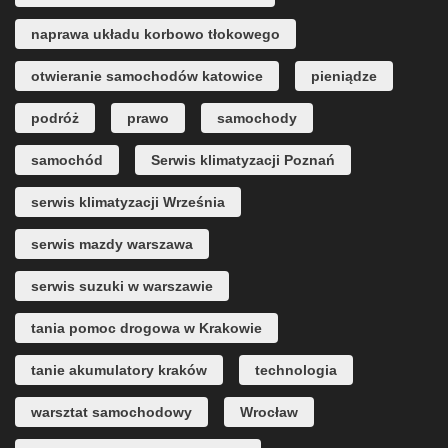
naprawa układu korbowo tłokowego
otwieranie samochodów katowice
pieniądze
podróż
prawo
samochody
samochód
Serwis klimatyzacji Poznań
serwis klimatyzacji Września
serwis mazdy warszawa
serwis suzuki w warszawie
tania pomoc drogowa w Krakowie
tanie akumulatory kraków
technologia
warsztat samochodowy
Wrocław