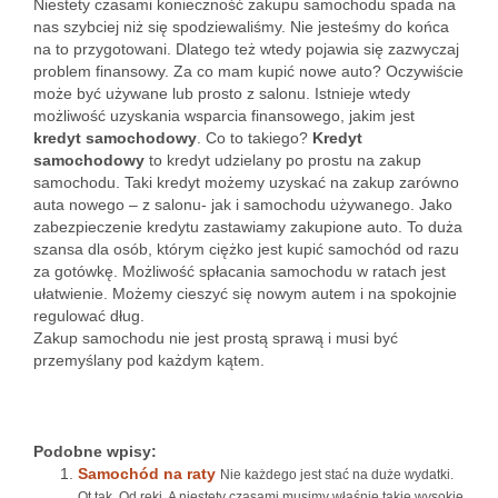
Niestety czasami konieczność zakupu samochodu spada na
nas szybciej niż się spodziewaliśmy. Nie jesteśmy do końca
na to przygotowani. Dlatego też wtedy pojawia się zazwyczaj
problem finansowy. Za co mam kupić nowe auto? Oczywiście
może być używane lub prosto z salonu. Istnieje wtedy
możliwość uzyskania wsparcia finansowego, jakim jest
kredyt samochodowy
. Co to takiego?
Kredyt
samochodowy
to kredyt udzielany po prostu na zakup
samochodu. Taki kredyt możemy uzyskać na zakup zarówno
auta nowego – z salonu- jak i samochodu używanego. Jako
zabezpieczenie kredytu zastawiamy zakupione auto. To duża
szansa dla osób, którym ciężko jest kupić samochód od razu
za gotówkę. Możliwość spłacania samochodu w ratach jest
ułatwienie. Możemy cieszyć się nowym autem i na spokojnie
regulować dług.
Zakup samochodu nie jest prostą sprawą i musi być
przemyślany pod każdym kątem.
Podobne wpisy:
Samochód na raty
Nie każdego jest stać na duże wydatki.
Ot tak. Od ręki. A niestety czasami musimy właśnie takie wysokie