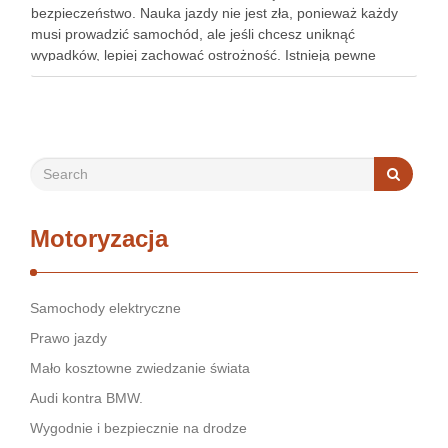
bezpieczeństwo. Nauka jazdy nie jest zła, ponieważ każdy
musi prowadzić samochód, ale jeśli chcesz uniknąć
wypadków, lepiej zachować ostrożność. Istnieją pewne
wskazówki, które sprawią, że nauka bezpieczeństwa
samochodowego będzie znacznie łatwiejsza. Jeśli jesteś …
Motoryzacja
Samochody elektryczne
Prawo jazdy
Mało kosztowne zwiedzanie świata
Audi kontra BMW.
Wygodnie i bezpiecznie na drodze