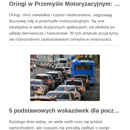
Oringi w Przemyśle Motoryzacyjnym: Kluczowe Zastosowania i Specyficzne Wymagania
Oringi, choć niewielkie i często niedoceniane, odgrywają
kluczową rolę w przemyśle motoryzacyjnym. Są one
niezbędne w wielu krytycznych aplikacjach, od silników po
układy kierownicze i hamulcowe. W tym artykule przyjrzymy
się różnorodnym zastosowaniom oringów w motoryzacji,
analizując ich kluczowe role i specyficzne wymagania.
Zrozumienie tych aspektów jest niezbędne dla inżynierów, …
Motoryzacja
5 podstawowych wskazówek dla początkujących, jak nauczyć się bezpieczeństwa jazdy samochodem
Każdego dnia widzę, że wiele osób uczy się jeździć
samochodem, ale czasami nie potrafią zadbać o swoje