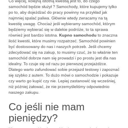
Co więcej, kolejną istotną kwestią jest to, do czego
samochód będzie służył ? Samochody, które kupujemy tylko
po to, aby dojeżdżać do pracy powinny na przykład jak
najmniej spalać paliwa. Głównie wtedy zwracamy na tą
kwestię uwagę. Chociaż jeśli wybieramy samochód, którym
będziemy wybierać się w dalekie podróże, to ta sprawa
również jest bardzo istotna.
Kupno samochodu
to znaczna
ilość kwestii, które musimy rozpatrzeć. Samochód powinien
być dostosowany do nas i naszych potrzeb. Jeśli chcemy
zdecydować się na zakup, to musimy czuć, że to właśnie ten
samochód dobrze nam się prowadzi i po prostu jest dla nas
idealny. To czuje się od razu po pierwszej przejażdżce.
Dlatego warto zafundować sobie przejazd testowy i zapoznać
się szybko z autem. To dużo mówi o samochodzie i pokazuje
czy warto go kupić czy nie. Lepiej zastanowić się wcześniej,
niż później żałować, że nie przemyśleliśmy odpowiednio
naszego zakupu.
Co jeśli nie mam
pieniędzy?