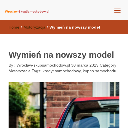
wroclaw-skupsamochodow.pl
Home
/
Motoryzacja
/
Wymień na nowszy model
Wymień na nowszy model
By :
Wroclaw-skupsamochodow.pl
30 marca 2019
Category :
Motoryzacja
Tags:
kredyt samochodowy
,
kupno samochodu