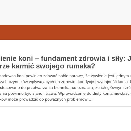
samochodow.pl
ienie koni – fundament zdrowia i siły: 
rze karmić swojego rumaka?
hodowca koni powinien zdawać sobie sprawę, że żywienie jest jednym 
wych czynników wpływających na zdrowie, kondycję i wydajność konia. 
ystosowane do przetwarzania błonnika, co oznacza, że ich głównym źr
enia powinno być siano i trawa. Wprowadzenie do diety konia niewłaśc
ików może prowadzić do poważnych problemów …