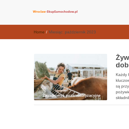
wroclaw-skup
Home
/
Miesiąc:
październik 2023
Żyw
dob
Każdy 
kluczo
są prz
pożywi
Zagadnienia pozamotoryzacyjne
składn