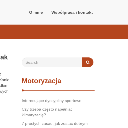
O mnie
Współpraca i kontakt
Jak
z
Motoryzacja
Konie
ódłem
iwych
Interesujące dyscypliny sportowe.
Czy trzeba często napełniać
klimatyzację?
7 prostych zasad, jak zostać dobrym