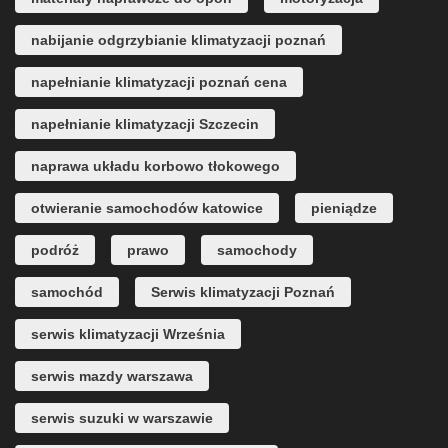
nabijanie odgrzybianie klimatyzacji poznań
napełnianie klimatyzacji poznań cena
napełnianie klimatyzacji Szczecin
naprawa układu korbowo tłokowego
otwieranie samochodów katowice
pieniądze
podróż
prawo
samochody
samochód
Serwis klimatyzacji Poznań
serwis klimatyzacji Września
serwis mazdy warszawa
serwis suzuki w warszawie