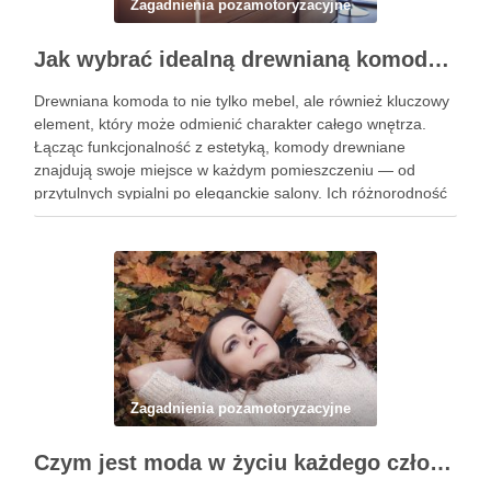
Zagadnienia pozamotoryzacyjne
Jak wybrać idealną drewnianą komodę do każdego wnętrza?
Drewniana komoda to nie tylko mebel, ale również kluczowy
element, który może odmienić charakter całego wnętrza.
Łącząc funkcjonalność z estetyką, komody drewniane
znajdują swoje miejsce w każdym pomieszczeniu — od
przytulnych sypialni po eleganckie salony. Ich różnorodność
stylów, rozmiarów i materiałów sprawia, że są idealnym
rozwiązaniem zarówno dla miłośników minimalistycznych …
Zagadnienia pozamotoryzacyjne
Czym jest moda w życiu każdego człowieka?