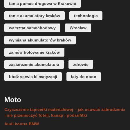
tania pomoc drogowa w Krakowie
tanie akumulatory kraków
technologia
warsztat samochodowy
Wrocław
wymiana akumulatorów kraków
zamów holowanie kraków
zasiarczenie akumulatora
zdrowie
Łódź serwis klimatyzacji
łaty do opon
Moto
Czyszczenie tapicerki materiałowej – jak usuwać zabrudzenia
i nie przemoczyć foteli, kanap i podsufitki
Audi kontra BMW.