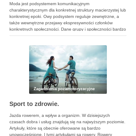
Moda jest podsystemem komunikacyjnym
charakterystycznym dla konkretnej struktury macierzystej lub
konkretnej epoki. Owy podsystem reguluje zewnętrzne, a
także wewnętrzne przejawy ekspresywności członków
konkretnych społeczności. Dane grupy i społeczności bardzo
często narzucają presje pojedynczym jednostkom. W wyniku
tego rodzaju działań, owe jednostki powielają dane
zachowania w sposób bezrefleksyjny. Presja ta dotyczyć …
Zagadnienia pozamotoryzacyjne
Sport to zdrowie.
Jazda rowerem, a wpływ a organizm. W dzisiejszych
czasach dobra i usług znajdują się na najwyższym poziomie.
Artykuły, które są obecnie oferowane są bardzo
unowocześnione. I tymi artykułami są rowery. Rowery