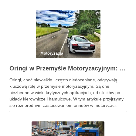
również chroni lakier. Poniżej znajdziesz kompleksowy
przewodnik, który pomoże Ci krok …
Motoryzacja
Oringi w Przemyśle Motoryzacyjnym: Kluczowe Zastosowania i Specyficzne Wymagania
Oringi, choć niewielkie i często niedoceniane, odgrywają
kluczową rolę w przemyśle motoryzacyjnym. Są one
niezbędne w wielu krytycznych aplikacjach, od silników po
układy kierownicze i hamulcowe. W tym artykule przyjrzymy
się różnorodnym zastosowaniom oringów w motoryzacji,
analizując ich kluczowe role i specyficzne wymagania.
Zrozumienie tych aspektów jest niezbędne dla inżynierów, …