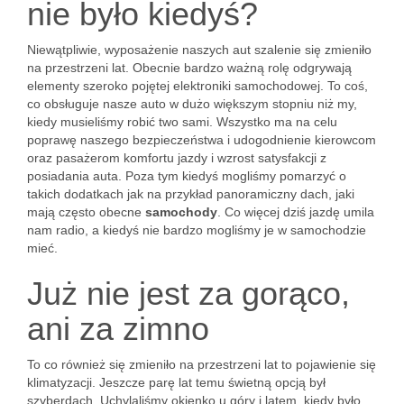
nie było kiedyś?
Niewątpliwie, wyposażenie naszych aut szalenie się zmieniło
na przestrzeni lat. Obecnie bardzo ważną rolę odgrywają
elementy szeroko pojętej elektroniki samochodowej. To coś,
co obsługuje nasze auto w dużo większym stopniu niż my,
kiedy musieliśmy robić two sami. Wszystko ma na celu
poprawę naszego bezpieczeństwa i udogodnienie kierowcom
oraz pasażerom komfortu jazdy i wzrost satysfakcji z
posiadania auta. Poza tym kiedyś mogliśmy pomarzyć o
takich dodatkach jak na przykład panoramiczny dach, jaki
mają często obecne
samochody
. Co więcej dziś jazdę umila
nam radio, a kiedyś nie bardzo mogliśmy je w samochodzie
mieć.
Już nie jest za gorąco,
ani za zimno
To co również się zmieniło na przestrzeni lat to pojawienie się
klimatyzacji. Jeszcze parę lat temu świetną opcją był
szyberdach. Uchylaliśmy okienko u góry i latem, kiedy było