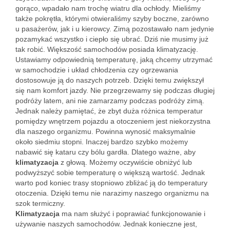
gorąco, wpadało nam trochę wiatru dla ochłody. Mieliśmy
także pokrętła, którymi otwieraliśmy szyby boczne, zarówno
u pasażerów, jak i u kierowcy. Zimą pozostawało nam jedynie
pozamykać wszystko i ciepło się ubrać. Dziś nie musimy już
tak robić. Większość samochodów posiada klimatyzację.
Ustawiamy odpowiednią temperaturę, jaką chcemy utrzymać
w samochodzie i układ chłodzenia czy ogrzewania
dostosowuje ją do naszych potrzeb. Dzięki temu zwiększył
się nam komfort jazdy. Nie przegrzewamy się podczas długiej
podróży latem, ani nie zamarzamy podczas podróży zimą.
Jednak należy pamiętać, że zbyt duża różnica temperatur
pomiędzy wnętrzem pojazdu a otoczeniem jest niekorzystna
dla naszego organizmu. Powinna wynosić maksymalnie
około siedmiu stopni. Inaczej bardzo szybko możemy
nabawić się kataru czy bólu gardła. Dlatego ważne, aby
klimatyzacja
z głową. Możemy oczywiście obniżyć lub
podwyższyć sobie temperaturę o większą wartość. Jednak
warto pod koniec trasy stopniowo zbliżać ją do temperatury
otoczenia. Dzięki temu nie narazimy naszego organizmu na
szok termiczny.
Klimatyzacja
ma nam służyć i poprawiać funkcjonowanie i
używanie naszych samochodów. Jednak konieczne jest,