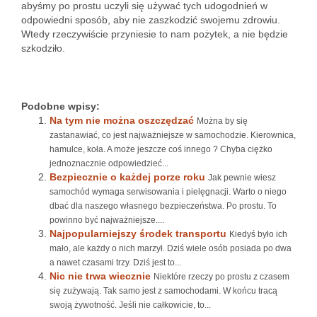
abyśmy po prostu uczyli się używać tych udogodnień w
odpowiedni sposób, aby nie zaszkodzić swojemu zdrowiu.
Wtedy rzeczywiście przyniesie to nam pożytek, a nie będzie
szkodziło.
Podobne wpisy:
Na tym nie można oszczędzać
Można by się
zastanawiać, co jest najważniejsze w samochodzie. Kierownica,
hamulce, koła. A może jeszcze coś innego ? Chyba ciężko
jednoznacznie odpowiedzieć...
Bezpiecznie o każdej porze roku
Jak pewnie wiesz
samochód wymaga serwisowania i pielęgnacji. Warto o niego
dbać dla naszego własnego bezpieczeństwa. Po prostu. To
powinno być najważniejsze....
Najpopularniejszy środek transportu
Kiedyś było ich
mało, ale każdy o nich marzył. Dziś wiele osób posiada po dwa
a nawet czasami trzy. Dziś jest to...
Nic nie trwa wiecznie
Niektóre rzeczy po prostu z czasem
się zużywają. Tak samo jest z samochodami. W końcu tracą
swoją żywotność. Jeśli nie całkowicie, to...