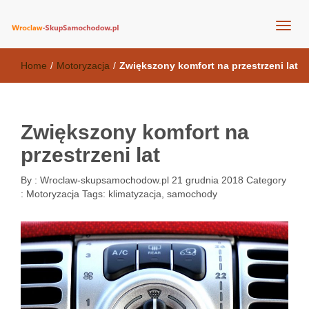
wroclaw-skupsamochodow.pl
Home
/
Motoryzacja
/
Zwiększony komfort na przestrzeni lat
Zwiększony komfort na
przestrzeni lat
By :
Wroclaw-skupsamochodow.pl
21 grudnia 2018
Category
:
Motoryzacja
Tags:
klimatyzacja
,
samochody