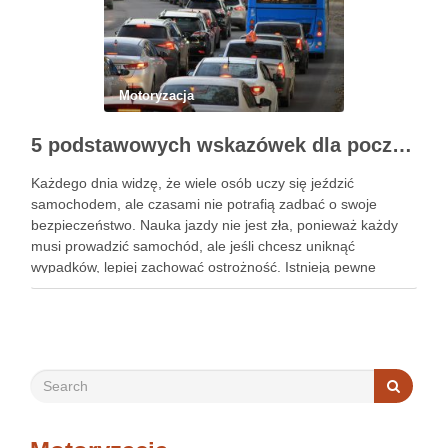
Motoryzacja
5 podstawowych wskazówek dla początkujących, jak nauczyć się bezpieczeństwa jazdy samochodem
Każdego dnia widzę, że wiele osób uczy się jeździć
samochodem, ale czasami nie potrafią zadbać o swoje
bezpieczeństwo. Nauka jazdy nie jest zła, ponieważ każdy
musi prowadzić samochód, ale jeśli chcesz uniknąć
wypadków, lepiej zachować ostrożność. Istnieją pewne
wskazówki, które sprawią, że nauka bezpieczeństwa
samochodowego będzie znacznie łatwiejsza. Jeśli jesteś …