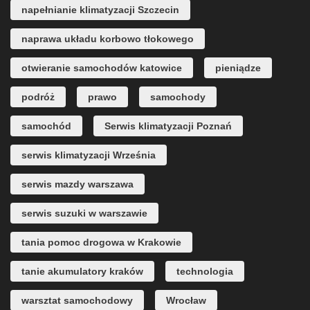
napełnianie klimatyzacji Szczecin
naprawa układu korbowo tłokowego
otwieranie samochodów katowice
pieniądze
podróż
prawo
samochody
samochód
Serwis klimatyzacji Poznań
serwis klimatyzacji Września
serwis mazdy warszawa
serwis suzuki w warszawie
tania pomoc drogowa w Krakowie
tanie akumulatory kraków
technologia
warsztat samochodowy
Wrocław