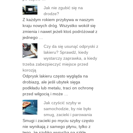
Jak nie zgubić się na
drodze?
Z każdym rokiem przybywa w naszym
kraju nowych dróg. Wszystko wokół się
zmienia i nawet jeżeli ktoś podróżował z
jednego …
Czy da się usunąć odpryski z
lakieru? Sprawdź, kiedy
wystarczy zaprawka, a kiedy
trzeba zabezpieczyć miejsce przed
korozją
Odprysk lakieru często wygląda na
drobiazg, ale jeśli ubytek sięga
podkładu lub metalu, traci on ochronę
przed wilgocią i może …
Jak czyścić szyby w
samochodzie, by nie było
smug, zacieki i parowania
Smugi i zacieki po myciu szyby często
nie wynikają z samego płynu, tylko z
tego, że szybko wysycha na szkle …