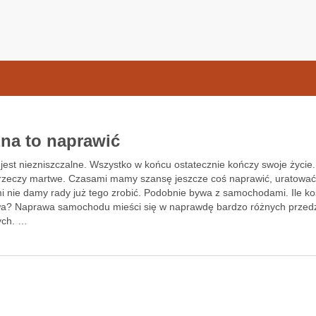
samochodow.pl
na to naprawić
 jest niezniszczalne. Wszystko w końcu ostatecznie kończy swoje życie. 
 rzeczy martwe. Czasami mamy szansę jeszcze coś naprawić, uratować
i nie damy rady już tego zrobić. Podobnie bywa z samochodami. Ile ko
a? Naprawa samochodu mieści się w naprawdę bardzo różnych przedz
ych. …