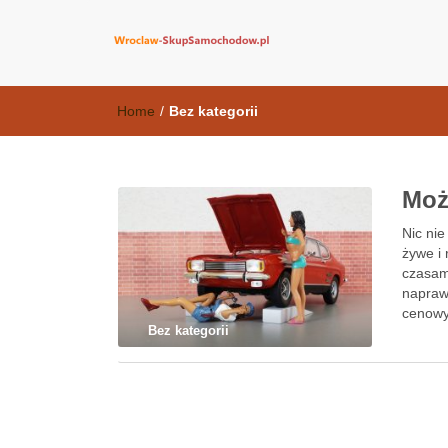
wroclaw-skup
Home
/
Bez kategorii
Moż
Nic nie
żywe i
czasam
napraw
cenow
Bez kategorii