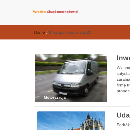
wroclaw-skup
Home
/
Miesiąc:
kwiecień 2020
Inw
Własna
satysf
zarabi
firmę t
propon
Motoryzacja
Uda
Podróż