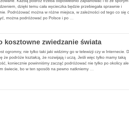
izowane. Każdą podróż trzeba odpowiednio zaplanować i to ze sporym
dzeniem, dzięki temu cała wycieczka będzie przebiegała sprawnie i
nie. Podróżować można w różne miejsca, w zależności od tego co się 
yć, można podróżować po Polsce i po …
o kosztowne zwiedzanie świata
est ogromny, nie tylko taki jaki widzimy go w telewizji czy w Internecie. 
ę że podróże kształcą, że rozwijają i uczą. Jeśli więc tylko mamy taką
ość, koniecznie powinniśmy zacząć podróżować nie tylko po okolicy ale
ym świecie, bo w ten sposób na pewno natkniemy …