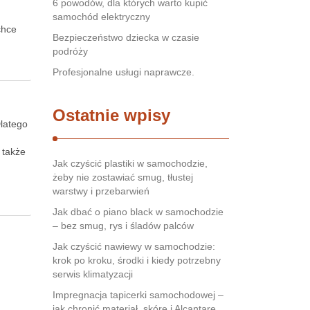
6 powodów, dla których warto kupić
samochód elektryczny
chce
Bezpieczeństwo dziecka w czasie
podróży
Profesjonalne usługi naprawcze.
Ostatnie wpisy
Dlatego
 także
Jak czyścić plastiki w samochodzie,
żeby nie zostawiać smug, tłustej
warstwy i przebarwień
Jak dbać o piano black w samochodzie
– bez smug, rys i śladów palców
Jak czyścić nawiewy w samochodzie:
krok po kroku, środki i kiedy potrzebny
serwis klimatyzacji
Impregnacja tapicerki samochodowej –
jak chronić materiał, skórę i Alcantarę