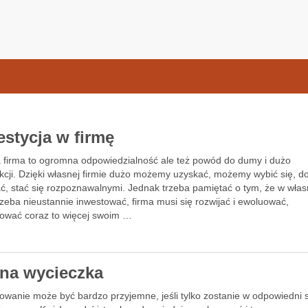
samochodow.pl
estycja w firmę
 firma to ogromna odpowiedzialność ale też powód do dumy i dużo
akcji. Dzięki własnej firmie dużo możemy uzyskać, możemy wybić się, d
ać, stać się rozpoznawalnymi. Jednak trzeba pamiętać o tym, że w wła
rzeba nieustannie inwestować, firma musi się rozwijać i ewoluować,
ować coraz to więcej swoim …
na wycieczka
owanie może być bardzo przyjemne, jeśli tylko zostanie w odpowiedni