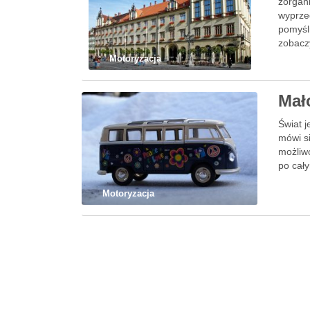
zorgan
wyprze
pomyśl
zobacz
Motoryzacja
Mał
Świat j
mówi si
możliw
po cał
Motoryzacja