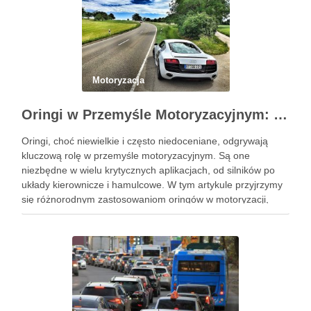
Motoryzacja
Oringi w Przemyśle Motoryzacyjnym: Kluczowe Zastosowania i Specyficzne Wymagania
Oringi, choć niewielkie i często niedoceniane, odgrywają
kluczową rolę w przemyśle motoryzacyjnym. Są one
niezbędne w wielu krytycznych aplikacjach, od silników po
układy kierownicze i hamulcowe. W tym artykule przyjrzymy
się różnorodnym zastosowaniom oringów w motoryzacji,
analizując ich kluczowe role i specyficzne wymagania.
Zrozumienie tych aspektów jest niezbędne dla inżynierów, …