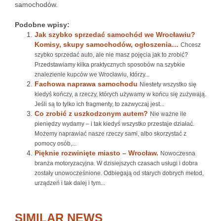
samochodów.
Podobne wpisy:
Jak szybko sprzedać samochód we Wrocławiu?
Komisy, skupy samochodów, ogłoszenia…
Chcesz
szybko sprzedać auto, ale nie masz pojęcia jak to zrobić?
Przedstawiamy kilka praktycznych sposobów na szybkie
znalezienie kupców we Wrocławiu, którzy...
Fachowa naprawa samochodu
Niestety wszystko się
kiedyś kończy, a rzeczy, których używamy w końcu się zużywają.
Jeśli są to tylko ich fragmenty, to zazwyczaj jest...
Co zrobić z uszkodzonym autem?
Nie ważne ile
pieniędzy wydamy – i tak kiedyś wszystko przestaje działać.
Możemy naprawiać nasze rzeczy sami, albo skorzystać z
pomocy osób,...
Pięknie rozwinięte miasto – Wrocław.
Nowoczesna
branża motoryzacyjna. W dzisiejszych czasach usługi i dobra
zostały unowocześnione. Odbiegają od starych dobrych metod,
urządzeń i tak dalej i tym...
SIMILAR NEWS