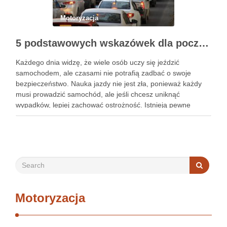
Motoryzacja
5 podstawowych wskazówek dla początkujących, jak nauczyć się bezpieczeństwa jazdy samochodem
Każdego dnia widzę, że wiele osób uczy się jeździć
samochodem, ale czasami nie potrafią zadbać o swoje
bezpieczeństwo. Nauka jazdy nie jest zła, ponieważ każdy
musi prowadzić samochód, ale jeśli chcesz uniknąć
wypadków, lepiej zachować ostrożność. Istnieją pewne
wskazówki, które sprawią, że nauka bezpieczeństwa
samochodowego będzie znacznie łatwiejsza. Jeśli jesteś …
Motoryzacja