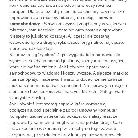
konkretnie się zachowa i po oddaniu wręczy również
paragon. Dlatego też, aby mieć, to co chcemy, czyli dobrze
naprawione auto musimy udać się do usług –
serwis
samochodowy
. Serwis zazwyczaj znajdziemy w większych
miastach, tam uczciwie i rzetelnie auto zostanie sprawione.
Niestety to już słono kosztuje. A i części nie zostaną
wstawione byle z drugiej ręki. Części oryginalne, najlepsze,
które również kosztują.
Nie można z góry określić, jak wygląda taka naprawa i ile
wyniesie. Każdy samochód jest inny, każdy ma inne części,
które nie można zmienić. Jak i również lepsze marki
samochodów, to wiadomo i koszty wyższe. A słabsze marki to
i tańsze opłaty, i naprawa. I warto tu dodać, że nie zawsze
można samemu naprawić samochód. Na pierwszym miejscu
stoi nasze bezpieczeństwo i naszych bliskich. Dlatego warto
skorzystać z usług.
Jak i również jest szereg napraw, które wymagają
podłączenia pod specjalnie zaprogramowany komputer.
Komputer usunie usterkę lub pokaże, co należy jeszcze
naprawić by samochód mógł wrócić na polskie drogi. Cała
praca zostanie wykonana przez osoby do tego zawodu
przyuczone, przeszkolone oraz lubujące się w naprawach