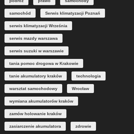
podróż
prawo
samochody
samochód
Serwis klimatyzacji Poznań
serwis klimatyzacji Września
serwis mazdy warszawa
serwis suzuki w warszawie
tania pomoc drogowa w Krakowie
tanie akumulatory kraków
technologia
warsztat samochodowy
Wrocław
wymiana akumulatorów kraków
zamów holowanie kraków
zasiarczenie akumulatora
zdrowie