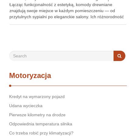
Łącząc funkcjonalność z estetyką, komody drewniane
znajdują swoje miejsce w każdym pomieszczeniu — od
przytulnych sypialni po eleganckie salony. Ich różnorodność
stylów, rozmiarów i materiałów sprawia, że są idealnym
rozwiązaniem zarówno dla miłośników minimalistycznych …
Motoryzacja
Kredyt na wymarzony pojazd
Udana wycieczka
Pierwsze kilometry na drodze
Odpowiednia temperatura silnika
Co trzeba robić przy klimatyzacji?