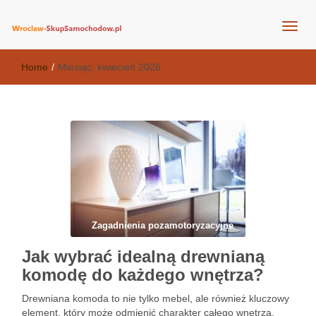
wroclaw-skupsamochodow.pl
Home
/
Miesiąc:
kwiecień 2026
Zagadnienia pozamotoryzacyjne
Jak wybrać idealną drewnianą
komodę do każdego wnętrza?
Drewniana komoda to nie tylko mebel, ale również kluczowy
element, który może odmienić charakter całego wnętrza.