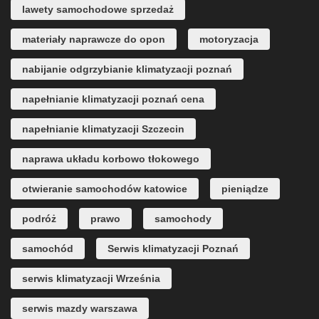
lawety samochodowe sprzedaż
materiały naprawcze do opon
motoryzacja
nabijanie odgrzybianie klimatyzacji poznań
napełnianie klimatyzacji poznań cena
napełnianie klimatyzacji Szczecin
naprawa układu korbowo tłokowego
otwieranie samochodów katowice
pieniądze
podróż
prawo
samochody
samochód
Serwis klimatyzacji Poznań
serwis klimatyzacji Września
serwis mazdy warszawa