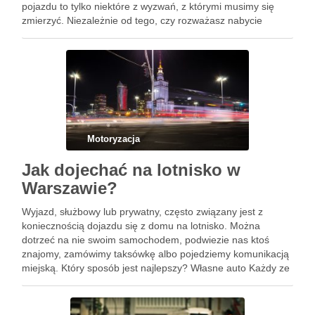
pojazdu to tylko niektóre z wyzwań, z którymi musimy się
zmierzyć. Niezależnie od tego, czy rozważasz nabycie
nowego, czy używanego auta, kluczowe jest zrozumienie
procesu oraz związanych z nim dokumentów. …
Motoryzacja
Jak dojechać na lotnisko w
Warszawie?
Wyjazd, służbowy lub prywatny, często związany jest z
koniecznością dojazdu się z domu na lotnisko. Można
dotrzeć na nie swoim samochodem, podwiezie nas ktoś
znajomy, zamówimy taksówkę albo pojedziemy komunikacją
miejską. Który sposób jest najlepszy? Własne auto Każdy ze
sposobów ma swoje wady i zalety. Ważne, żeby dotrzeć na
lotnisko …