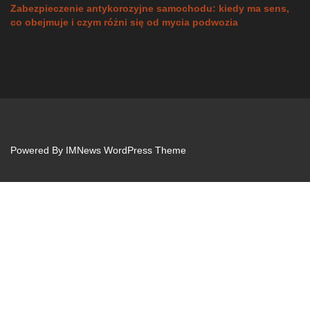
Zabezpieczenie antykorozyjne samochodu: kiedy ma sens,
co obejmuje i czym różni się od mycia podwozia
Powered By
IMNews WordPress Theme