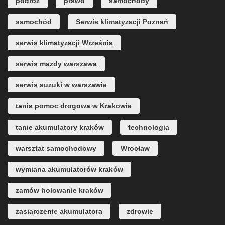
podróż
prawo
samochody
samochód
Serwis klimatyzacji Poznań
serwis klimatyzacji Września
serwis mazdy warszawa
serwis suzuki w warszawie
tania pomoc drogowa w Krakowie
tanie akumulatory kraków
technologia
warsztat samochodowy
Wrocław
wymiana akumulatorów kraków
zamów holowanie kraków
zasiarczenie akumulatora
zdrowie