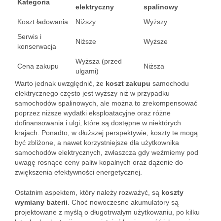
Kategoria
elektryczny
spalinowy
Koszt ładowania
Niższy
Wyższy
Serwis i
Niższe
Wyższe
konserwacja
Wyższa (przed
Cena zakupu
Niższa
ulgami)
Warto jednak uwzględnić, że
koszt zakupu
samochodu
elektrycznego często jest wyższy niż w przypadku
samochodów spalinowych, ale można to zrekompensować
poprzez niższe wydatki eksploatacyjne oraz różne
dofinansowania i ulgi, które są dostępne w niektórych
krajach. Ponadto, w dłuższej perspektywie, koszty te mogą
być zbliżone, a nawet korzystniejsze dla użytkownika
samochodów elektrycznych, zwłaszcza gdy weźmiemy pod
uwagę rosnące ceny paliw kopalnych oraz dążenie do
zwiększenia efektywności energetycznej.
Ostatnim aspektem, który należy rozważyć, są
koszty
wymiany baterii
. Choć nowoczesne akumulatory są
projektowane z myślą o długotrwałym użytkowaniu, po kilku