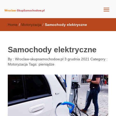
wroclaw-skupsamochodow.pl
Home
/
Motoryzacja
/
Samochody elektryczne
Samochody elektryczne
By :
Wroclaw-skupsamochodow.pl
3 grudnia 2021
Category :
Motoryzacja
Tags:
pieniądze