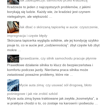
Jak zabezpieczyć samochód przed kradzieżą
Kradzieże to jeden z najczęstszych problemów, z jakimi
borykają się ludzie. Każdy wie, że kradzież jest czynem
nielegalnym, ale większość …
Jak dbać o skórzaną tapicerkę w aucie: czyszczenie,
impregnacja i częste błędy
Skórzana tapicerka wygląda solidnie, ale jej kondycję szybko
psuje to, co w aucie jest „codziennością”: zbyt częste lub zbyt
mokre …
Sprawdzanie, czy silnik samochodu pracuje płynnie
Prawidłowe działanie silnika to klucz do bezpieczeństwa i
komfortu podczas jazdy. Nierówna praca silnika może
zwiastować poważne problemy, które nie …
Mycie auta zimą: czy usuwać sól drogową, błoto
pośniegowe i jak nie zrobić szkód
Mycie auta zimą bywa traktowane jak zwykła „kosmetyka”, a
w praktyce chodzi o to, co zostaje na karoserii i podwoziu …