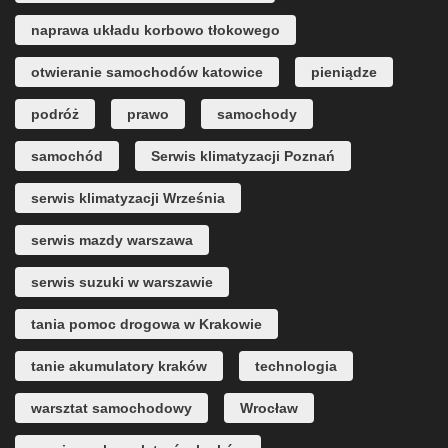
naprawa układu korbowo tłokowego
otwieranie samochodów katowice
pieniądze
podróż
prawo
samochody
samochód
Serwis klimatyzacji Poznań
serwis klimatyzacji Września
serwis mazdy warszawa
serwis suzuki w warszawie
tania pomoc drogowa w Krakowie
tanie akumulatory kraków
technologia
warsztat samochodowy
Wrocław