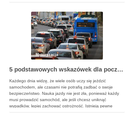
analizując ich kluczowe role i specyficzne wymagania.
Zrozumienie tych aspektów jest niezbędne dla inżynierów, …
Motoryzacja
5 podstawowych wskazówek dla początkujących, jak nauczyć się bezpieczeństwa jazdy samochodem
Każdego dnia widzę, że wiele osób uczy się jeździć
samochodem, ale czasami nie potrafią zadbać o swoje
bezpieczeństwo. Nauka jazdy nie jest zła, ponieważ każdy
musi prowadzić samochód, ale jeśli chcesz uniknąć
wypadków, lepiej zachować ostrożność. Istnieją pewne
wskazówki, które sprawią, że nauka bezpieczeństwa
samochodowego będzie znacznie łatwiejsza. Jeśli jesteś …