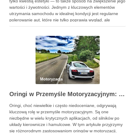
tylko kwestią estetyki — to także sposób na zwiększenie jego
wartości i żywotności. Jednym z kluczowych elementów
utrzymania samochodu w idealnej kondycji jest regularne
polerowanie aut, które nie tylko poprawia wygląd, ale
również chroni lakier. Poniżej znajdziesz kompleksowy
przewodnik, który pomoże Ci krok …
Motoryzacja
Oringi w Przemyśle Motoryzacyjnym: Kluczowe Zastosowania i Specyficzne Wymagania
Oringi, choć niewielkie i często niedoceniane, odgrywają
kluczową rolę w przemyśle motoryzacyjnym. Są one
niezbędne w wielu krytycznych aplikacjach, od silników po
układy kierownicze i hamulcowe. W tym artykule przyjrzymy
się różnorodnym zastosowaniom oringów w motoryzacji,