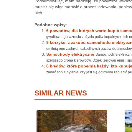
Podsumowując, mam nadzieję, że powyższe wskazów
musisz się więc martwić o proces ładowania, ponie
nich.
Podobne wpisy:
6 powodów, dla których warto kupić samo
gwałtownego wzrostu zużycia paliw kopalnych i ich n
9 korzyści z zakupu samochodu elektrycz
emitują one żadnych szkodliwych gazów do atmosfery, 
Samochody elektryczne
Samochody elektryczne 
szerszego grona kierowców. Dzięki zerowej emisji spal
6 błędów, które popełnia każdy, kto kup
zadać sobie pytanie, czy jest się gotowym zapłacić p
SIMILAR NEWS