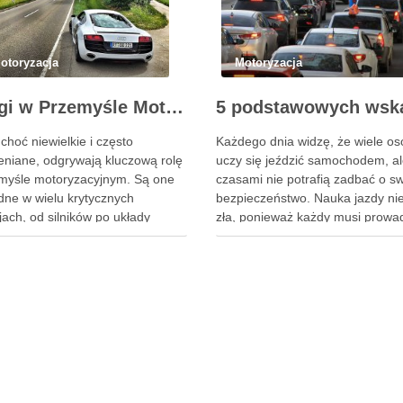
otoryzacja
Motoryzacja
Oringi w Przemyśle Motoryzacyjnym: Kluczowe Zastosowania i Specyficzne Wymagania
 choć niewielkie i często
Każdego dnia widzę, że wiele os
eniane, odgrywają kluczową rolę
uczy się jeździć samochodem, a
myśle motoryzacyjnym. Są one
czasami nie potrafią zadbać o s
dne w wielu krytycznych
bezpieczeństwo. Nauka jazdy nie
jach, od silników po układy
zła, ponieważ każdy musi prowa
nicze i hamulcowe. W tym
samochód, ale jeśli chcesz unik
le przyjrzymy się różnorodnym
wypadków, lepiej zachować ostr
owaniom oringów w motoryzacji,
Istnieją pewne wskazówki, które
jąc ich kluczowe role i
sprawią, że nauka bezpieczeńst
iczne wymagania. Zrozumienie
samochodowego będzie znaczni
spektów jest niezbędne dla
łatwiejsza. Jeśli jesteś …
erów, …