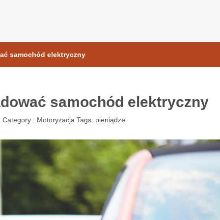
samochodow.pl
wać samochód elektryczny
adować samochód elektryczny
1
Category :
Motoryzacja
Tags:
pieniądze