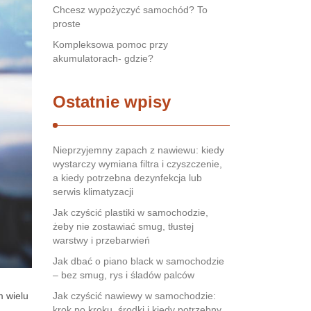
Chcesz wypożyczyć samochód? To
proste
Kompleksowa pomoc przy
akumulatorach- gdzie?
Ostatnie wpisy
Nieprzyjemny zapach z nawiewu: kiedy
wystarczy wymiana filtra i czyszczenie,
a kiedy potrzebna dezynfekcja lub
serwis klimatyzacji
Jak czyścić plastiki w samochodzie,
żeby nie zostawiać smug, tłustej
warstwy i przebarwień
Jak dbać o piano black w samochodzie
– bez smug, rys i śladów palców
m wielu
Jak czyścić nawiewy w samochodzie:
krok po kroku, środki i kiedy potrzebny