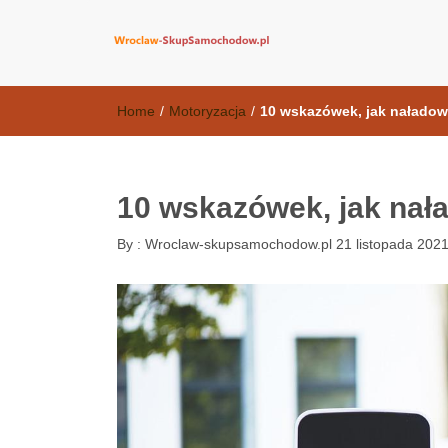
wroclaw-skup
Home
/
Motoryzacja
/
10 wskazówek, jak nałado
10 wskazówek, jak nał
By :
Wroclaw-skupsamochodow.pl
21 listopada 202