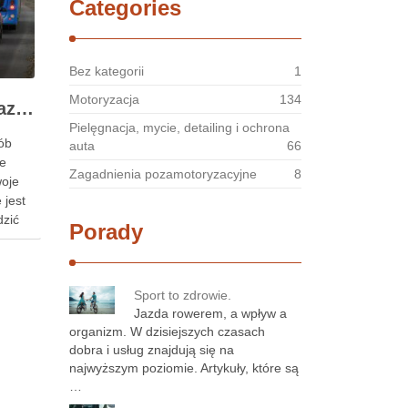
Categories
Bez kategorii
1
Motoryzacja
134
5 podstawowych wskazówek dla początkujących, jak nauczyć się bezpieczeństwa jazdy samochodem
Pielęgnacja, mycie, detailing i ochrona
ób
auta
66
le
Zagadnienia pozamotoryzacyjne
8
woje
 jest
dzić
Porady
nąć
ożność.
Sport to zdrowie.
wa
Jazda rowerem, a wpływ a
e
organizm. W dzisiejszych czasach
dobra i usług znajdują się na
najwyższym poziomie. Artykuły, które są
…