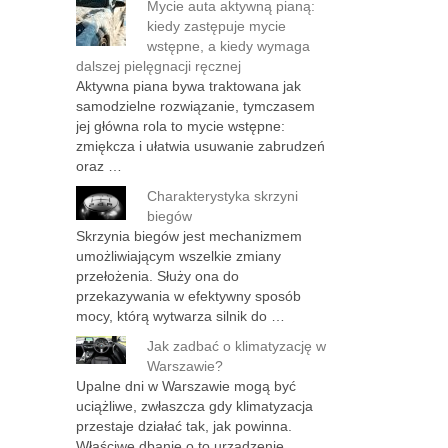
Mycie auta aktywną pianą:
kiedy zastępuje mycie
wstępne, a kiedy wymaga
dalszej pielęgnacji ręcznej
Aktywna piana bywa traktowana jak
samodzielne rozwiązanie, tymczasem
jej główna rola to mycie wstępne:
zmiękcza i ułatwia usuwanie zabrudzeń
oraz …
Charakterystyka skrzyni
biegów
Skrzynia biegów jest mechanizmem
umożliwiającym wszelkie zmiany
przełożenia. Służy ona do
przekazywania w efektywny sposób
mocy, którą wytwarza silnik do …
Jak zadbać o klimatyzację w
Warszawie?
Upalne dni w Warszawie mogą być
uciążliwe, zwłaszcza gdy klimatyzacja
przestaje działać tak, jak powinna.
Właściwe dbanie o to urządzenie …