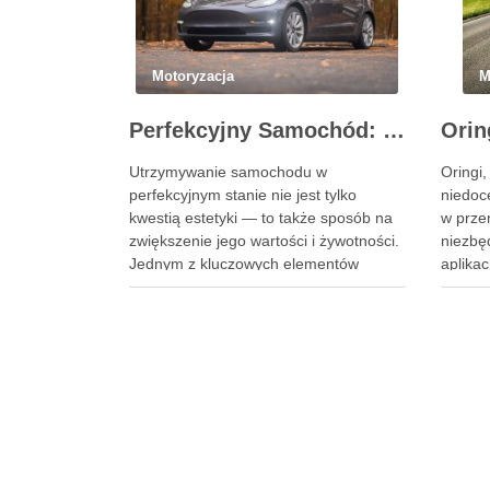
Motoryzacja
M
Perfekcyjny Samochód: Pielęgnacja Krok po Kroku
Utrzymywanie samochodu w
Oringi,
perfekcyjnym stanie nie jest tylko
niedoc
kwestią estetyki — to także sposób na
w prze
zwiększenie jego wartości i żywotności.
niezbę
Jednym z kluczowych elementów
aplikac
utrzymania samochodu w idealnej
kierow
kondycji jest regularne polerowanie aut,
artyku
które nie tylko poprawia wygląd, ale
zastos
również chroni lakier. Poniżej znajdziesz
analizu
kompleksowy przewodnik, który
specyf
pomoże Ci krok …
tych a
inżyni