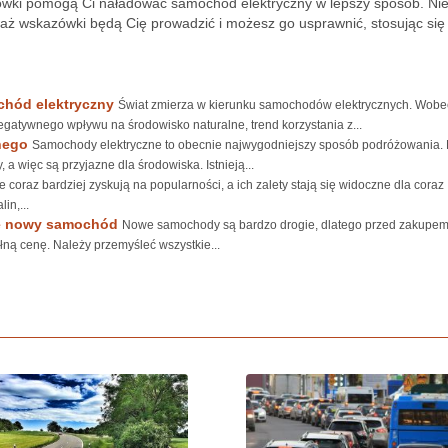
ki pomogą Ci naładować samochód elektryczny w lepszy sposób. Ni
waż wskazówki będą Cię prowadzić i możesz go usprawnić, stosując się
chód elektryczny
Świat zmierza w kierunku samochodów elektrycznych. Wobe
egatywnego wpływu na środowisko naturalne, trend korzystania z...
nego
Samochody elektryczne to obecnie najwygodniejszy sposób podróżowania. 
a więc są przyjazne dla środowiska. Istnieją...
coraz bardziej zyskują na popularności, a ich zalety stają się widoczne dla coraz
in,...
uje nowy samochód
Nowe samochody są bardzo drogie, dlatego przed zakupem
ełną cenę. Należy przemyśleć wszystkie...