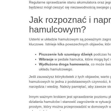
Regularne sprawdzanie stanu akumulatora oraz jeg
będziesz mógł cieszyć się niezawodnością swojego 
Jak rozpoznać i napr
hamulcowym?
Usterki w układzie hamulcowym są poważnym zagroże
kluczowe. Istnieje kilka powszechnych objawów, kt
Piszczenie lub szumiący dźwięk
podczas ha
Wibracje
w pedale hamulca, które mogą być 
Wydłużona droga hamowania
, co może św
układu hamulcowego.
Jeśli zauważysz którykolwiek z tych objawów, war
hamulcowych to jedna z podstawowych czynności, 
narzędzia i wiedzę. Należy pamiętać, aby zawsze 
Innym ważnym krokiem jest sprawdzenie poziomu p
działania hamulców i stanowić zagrożenie w sytuac
prostym, który można przeprowadzić w domowych war