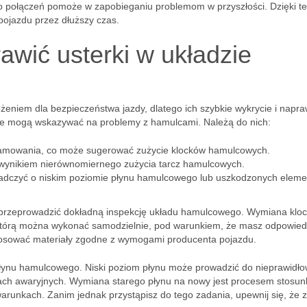
o połączeń pomoże w zapobieganiu problemom w przyszłości. Dzięki t
pojazdu przez dłuższy czas.
awić usterki w układzie
niem dla bezpieczeństwa jazdy, dlatego ich szybkie wykrycie i napr
óre mogą wskazywać na problemy z hamulcami. Należą do nich:
mowania, co może sugerować zużycie klocków hamulcowych.
wynikiem nierównomiernego zużycia tarcz hamulcowych.
iadczyć o niskim poziomie płynu hamulcowego lub uszkodzonych elem
to przeprowadzić dokładną inspekcję układu hamulcowego. Wymiana klo
którą można wykonać samodzielnie, pod warunkiem, że masz odpowied
stosować materiały zgodne z wymogami producenta pojazdu.
łynu hamulcowego. Niski poziom płynu może prowadzić do nieprawidł
jach awaryjnych. Wymiana starego płynu na nowy jest procesem stosu
unkach. Zanim jednak przystąpisz do tego zadania, upewnij się, że 