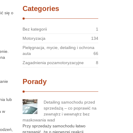
Categories
ić się o
Bez kategorii
1
Motoryzacja
134
Pielęgnacja, mycie, detailing i ochrona
enie.
auta
66
 na
Zagadnienia pozamotoryzacyjne
8
Porady
zanie
ia lub
Detailing samochodu przed
sprzedażą – co poprawić na
a w
zewnątrz i wewnątrz bez
maskowania wad
Przy sprzedaży samochodu łatwo
kodzeń,
przegapić, że o pierwszej reakcji