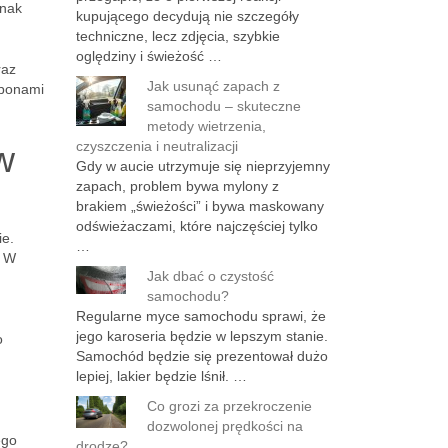
dnak
kupującego decydują nie szczegóły
techniczne, lecz zdjęcia, szybkie
oględziny i świeżość …
az
Jak usunąć zapach z
oponami
samochodu – skuteczne
metody wietrzenia,
czyszczenia i neutralizacji
w
Gdy w aucie utrzymuje się nieprzyjemny
zapach, problem bywa mylony z
brakiem „świeżości” i bywa maskowany
odświeżaczami, które najczęściej tylko
ie.
…
. W
Jak dbać o czystość
samochodu?
Regularne myce samochodu sprawi, że
jego karoseria będzie w lepszym stanie.
o
Samochód będzie się prezentował dużo
lepiej, lakier będzie lśnił. …
Co grozi za przekroczenie
dozwolonej prędkości na
ego
drodze?