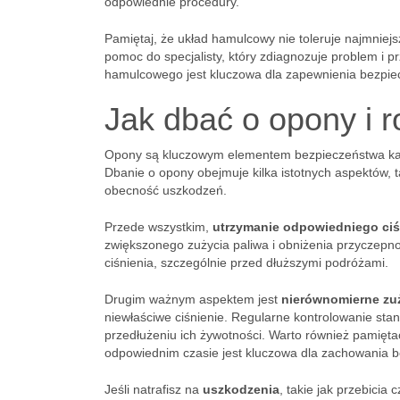
odpowiednie procedury.
Pamiętaj, że układ hamulcowy nie toleruje najmniej
pomoc do specjalisty, który zdiagnozuje problem i
hamulcowego jest kluczowa dla zapewnienia bezpie
Jak dbać o opony i 
Opony są kluczowym elementem bezpieczeństwa każ
Dbanie o opony obejmuje kilka istotnych aspektów, t
obecność uszkodzeń.
Przede wszystkim,
utrzymanie odpowiedniego ciś
zwiększonego zużycia paliwa i obniżenia przyczepno
ciśnienia, szczególnie przed dłuższymi podróżami.
Drugim ważnym aspektem jest
nierównomierne zu
niewłaściwe ciśnienie. Regularne kontrolowanie stan
przedłużeniu ich żywotności. Warto również pamiętać
odpowiednim czasie jest kluczowa dla zachowania 
Jeśli natrafisz na
uszkodzenia
, takie jak przebicia