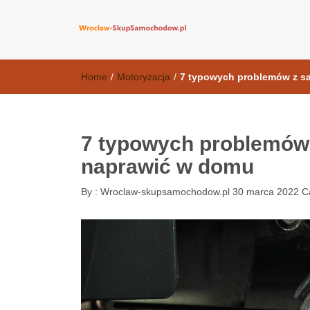
wroclaw-skup
Home
/
Motoryzacja
/
7 typowych problemów z s
7 typowych problemów
naprawić w domu
By :
Wroclaw-skupsamochodow.pl
30 marca 2022
C