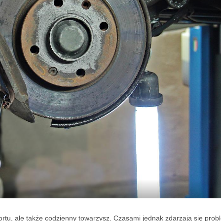
portu, ale także codzienny towarzysz. Czasami jednak zdarzają się prob