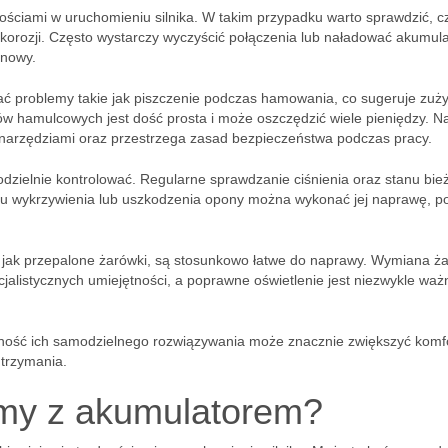
ościami w uruchomieniu silnika. W takim przypadku warto sprawdzić, c
orozji. Często wystarczy wyczyścić połączenia lub naładować akumula
 nowy.
problemy takie jak piszczenie podczas hamowania, co sugeruje zuży
 hamulcowych jest dość prosta i może oszczędzić wiele pieniędzy. N
 narzędziami oraz przestrzega zasad bezpieczeństwa podczas pracy.
odzielnie kontrolować. Regularne sprawdzanie ciśnienia oraz stanu bie
ku wykrzywienia lub uszkodzenia opony można wykonać jej naprawę, p
e jak przepalone żarówki, są stosunkowo łatwe do naprawy. Wymiana ż
cjalistycznych umiejętności, a poprawne oświetlenie jest niezwykle waż
ność ich samodzielnego rozwiązywania może znacznie zwiększyć komf
utrzymania.
emy z akumulatorem?