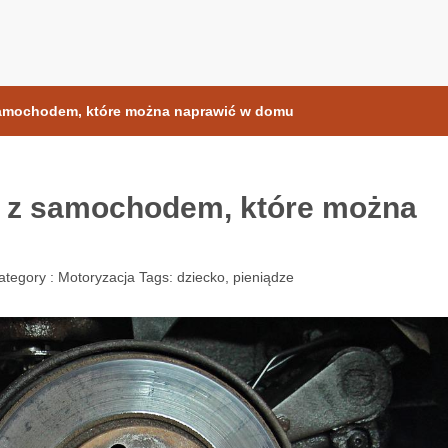
samochodow.pl
amochodem, które można naprawić w domu
 z samochodem, które można
ategory :
Motoryzacja
Tags:
dziecko
,
pieniądze