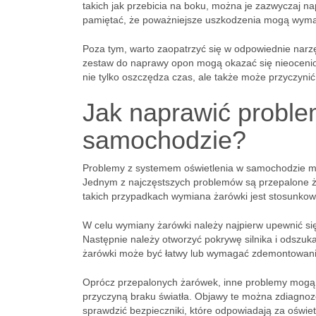
takich jak przebicia na boku, można je zazwyczaj n
pamiętać, że poważniejsze uszkodzenia mogą wy
Poza tym, warto zaopatrzyć się w odpowiednie narz
zestaw do naprawy opon mogą okazać się nieoceni
nie tylko oszczędza czas, ale także może przyczyni
Jak naprawić proble
samochodzie?
Problemy z systemem oświetlenia w samochodzie mog
Jednym z najczęstszych problemów są przepalone ża
takich przypadkach wymiana żarówki jest stosunko
W celu wymiany żarówki należy najpierw upewnić się,
Następnie należy otworzyć pokrywę silnika i odszu
żarówki może być łatwy lub wymagać zdemontowania
Oprócz przepalonych żarówek, inne problemy mogą
przyczyną braku światła. Objawy te można zdiagno
sprawdzić bezpieczniki, które odpowiadają za oświ