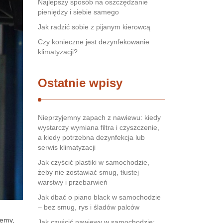
Najlepszy sposób na oszczędzanie
pieniędzy i siebie samego
Jak radzić sobie z pijanym kierowcą
Czy konieczne jest dezynfekowanie
klimatyzacji?
Ostatnie wpisy
Nieprzyjemny zapach z nawiewu: kiedy
wystarczy wymiana filtra i czyszczenie,
a kiedy potrzebna dezynfekcja lub
serwis klimatyzacji
Jak czyścić plastiki w samochodzie,
żeby nie zostawiać smug, tłustej
warstwy i przebarwień
Jak dbać o piano black w samochodzie
– bez smug, rys i śladów palców
lemy,
Jak czyścić nawiewy w samochodzie: