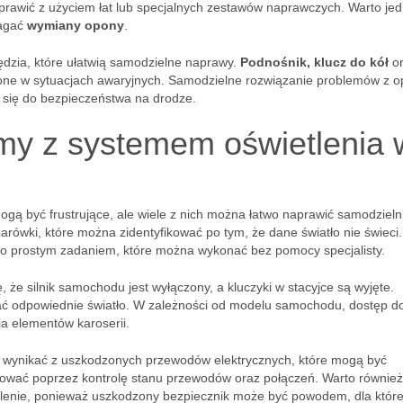
aprawić z użyciem łat lub specjalnych zestawów naprawczych. Warto je
magać
wymiany opony
.
ędzia, które ułatwią samodzielne naprawy.
Podnośnik, klucz do kół
or
one w sytuacjach awaryjnych. Samodzielne rozwiązanie problemów z 
ć się do bezpieczeństwa na drodze.
my z systemem oświetlenia 
ą być frustrujące, ale wiele z nich można łatwo naprawić samodzieln
rówki, które można zidentyfikować po tym, że dane światło nie świeci
wo prostym zadaniem, które można wykonać bez pomocy specjalisty.
 że silnik samochodu jest wyłączony, a kluczyki w stacyjce są wyjęte.
kać odpowiednie światło. W zależności od modelu samochodu, dostęp d
 elementów karoserii.
 wynikać z uszkodzonych przewodów elektrycznych, które mogą być
zować poprzez kontrolę stanu przewodów oraz połączeń. Warto również
etlenie, ponieważ uszkodzony bezpiecznik może być powodem, dla któr