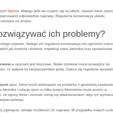
szych
błędów
, dlatego jeśli nie czujesz się na siłach, zawsze warto zwróc
 przeprowadzi odpowiednie naprawy. Regularna konserwacja układu
czeństwa na drodze.
rozwiązywać ich problemy?
dego pojazdu, dlatego ich regularna konserwacja ma ogromne znacz
akich jak kontrola ciśnienia, inspekcja stanu bieżnika oraz sprawdzanie
nienia
w oponach jest kluczowe. Niskie ciśnienie może prowadzić do
ści, co wpływa na bezpieczeństwo jazdy. Zaleca się regularne sprawd
życie
opon, które może wskazywać na problemy z geometrią zawieszen
u bieżnika i rotacja opon co kilka tysięcy kilometrów może pomóc w
, że opony letnie i zimowe różnią się właściwościami, więc ich wymian
bezpieczeństwa.
 czy pęknięcia, istnieje możliwość ich naprawy. W przypadku małych usz