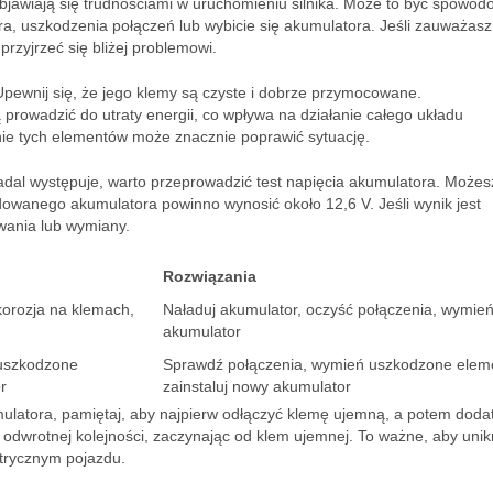
awiają się trudnościami w uruchomieniu silnika. Może to być spowo
ra, uszkodzenia połączeń lub wybicie się akumulatora. Jeśli zauważasz
 przyjrzeć się bliżej problemowi.
Upewnij się, że jego klemy są czyste i dobrze przymocowane.
prowadzić do utraty energii, co wpływa na działanie całego układu
ie tych elementów może znacznie poprawić sytuację.
adal występuje, warto przeprowadzić test napięcia akumulatora. Możes
dowanego akumulatora powinno wynosić około 12,6 V. Jeśli wynik jest
wania lub wymiany.
Rozwiązania
korozja na klemach,
Naładuj akumulator, oczyść połączenia, wymie
akumulator
 uszkodzone
Sprawdź połączenia, wymień uszkodzone elem
r
zainstaluj nowy akumulator
ulatora, pamiętaj, aby najpierw odłączyć klemę ujemną, a potem dodat
odwrotnej kolejności, zaczynając od klem ujemnej. To ważne, aby uni
ktrycznym pojazdu.