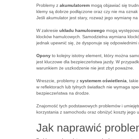
Problemy z
akumulatorem
mogą objawiać się trudn
klemy są dobrze podłączone oraz czy nie ma oznak k
Jeśli akumulator jest stary, rozważ jego wymianę na
W zakresie
układu hamulcowego
mogą występować 
klocków hamulcowych. Samodzielna wymiana klocków
jednak upewnić się, że dysponuje się odpowiednimi
Opony
to kolejny istotny element, który można sam
jest kluczowe dla bezpieczeństwa jazdy. W przypad
warunkiem że uszkodzenie nie jest zbyt poważne.
Wreszcie, problemy z
systemem oświetlenia
, taki
w reflektorach lub tylnych światłach nie wymaga spe
bezpieczeństwa na drodze.
Znajomość tych podstawowych problemów i umiejęt
korzystania z samochodu oraz obniżyć koszty jego 
Jak naprawić probl