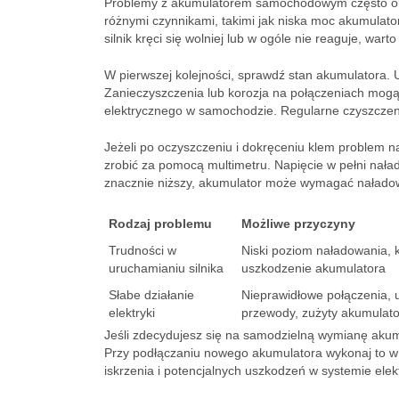
Problemy z akumulatorem samochodowym często obj
różnymi czynnikami, takimi jak niska moc akumulato
silnik kręci się wolniej lub w ogóle nie reaguje, warto
W pierwszej kolejności, sprawdź stan akumulatora. 
Zanieczyszczenia lub korozja na połączeniach mogą 
elektrycznego w samochodzie. Regularne czyszczen
Jeżeli po oczyszczeniu i dokręceniu klem problem n
zrobić za pomocą multimetru. Napięcie w pełni nała
znacznie niższy, akumulator może wymagać nałado
Rodzaj problemu
Możliwe przyczyny
Trudności w
Niski poziom naładowania, 
uruchamianiu silnika
uszkodzenie akumulatora
Słabe działanie
Nieprawidłowe połączenia,
elektryki
przewody, zużyty akumulato
Jeśli zdecydujesz się na samodzielną wymianę akum
Przy podłączaniu nowego akumulatora wykonaj to w 
iskrzenia i potencjalnych uszkodzeń w systemie ele