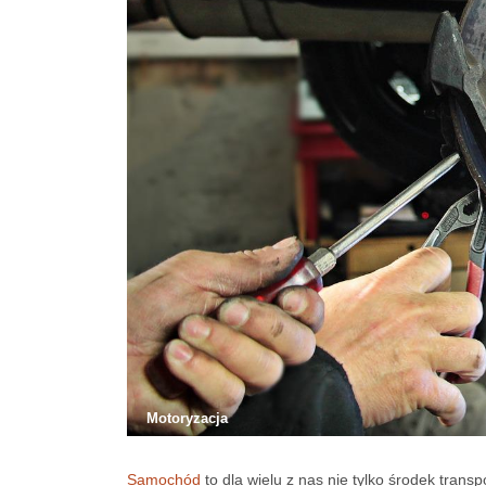
Motoryzacja
Samochód
to dla wielu z nas nie tylko środek trans