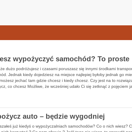
samochodow.pl
esz wypożyczyć samochód? To proste
że dużo podróżujesz i czasami poruszasz się innymi środkami transpor
ód. Jednak kiedy dojedziesz na miejsce najlepiej byłoby jednak go mie
możesz jechać tam gdzie chcesz i kiedy chcesz. Czy jest na to rozwiąz
cz, co chcesz Możliwe, że wcześniej udało Ci się zetknąć z pojęciem 
ożycz auto – będzie wygodniej
yszałeś już kiedyś o wypożyczalniach samochodów? Co o nich wiesz? 