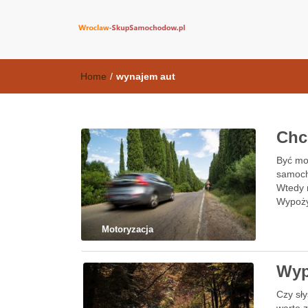
wroclaw-skup
Home
/
wynajem aut
Chc
Być mo
samoch
Wtedy 
Wypoży
Motoryzacja
Wyp
Czy sł