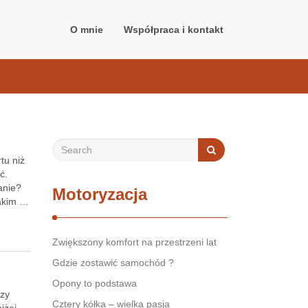
O mnie
Współpraca i kontakt
tu niż
ć.
anie?
Motoryzacja
jakim …
Zwiększony komfort na przestrzeni lat
Gdzie zostawić samochód ?
Opony to podstawa
Czy
Cztery kółka – wielka pasja