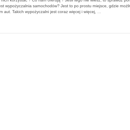
 nich korzystać ? Co nam oferują ? Jeśli tego nie wiesz, to sprawdź pon
est wypożyczalnia samochodów? Jest to po prostu miejsce, gdzie możli
 aut. Takich wypożyczalni jest coraz więcej i więcej, …