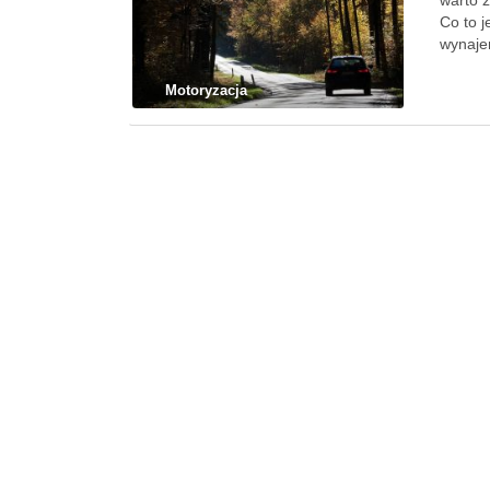
warto z
Co to j
wynajem
Motoryzacja