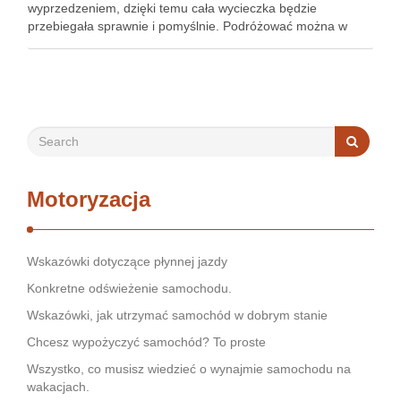
wyprzedzeniem, dzięki temu cała wycieczka będzie
przebiegała sprawnie i pomyślnie. Podróżować można w
różne miejsca, w zależności od tego co się chce zobaczyć,
można podróżować po Polsce i po …
Motoryzacja
Wskazówki dotyczące płynnej jazdy
Konkretne odświeżenie samochodu.
Wskazówki, jak utrzymać samochód w dobrym stanie
Chcesz wypożyczyć samochód? To proste
Wszystko, co musisz wiedzieć o wynajmie samochodu na
wakacjach.