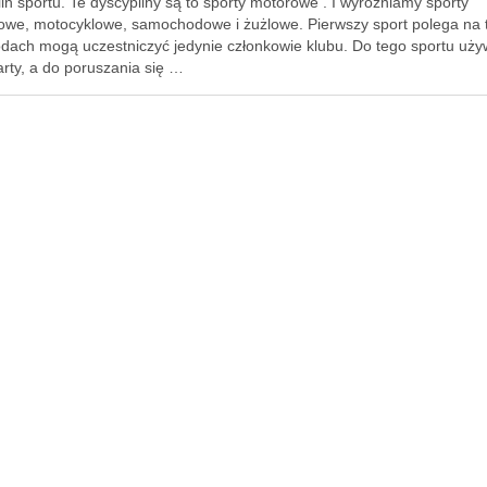
in sportu. Te dyscypliny są to sporty motorowe . I wyróżniamy sporty
gowe, motocyklowe, samochodowe i żużlowe. Pierwszy sport polega na 
dach mogą uczestniczyć jedynie członkowie klubu. Do tego sportu uż
rty, a do poruszania się …