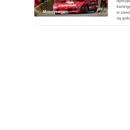
dyscypl
kartin
Motoryzacja
w zawo
są goka