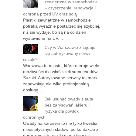
zewnętrzne w samochodzie
– czyszczenie, renowacja i
ochrona przed UV oraz solą
Plastiki zewnętrzne w samochodzie
potrafią wyraźnie postarzeć się szybciej,
niż się wydaje, bo są na co dzień
wystawione na UV, …
Czy w Warszawie znajduje
się autoryzowany serwis
suzuki?
Warszawa to miasto, które oferuje wiele
możliwości dla właścicieli samochodów
Suzuki. Autoryzowane serwisy tej marki
zapewniają nie tylko profesjonalną
obsługę, …
Jak usunąć owady z auta
bez zarysowań lakieru i
ryzyka dla powłok
ochronnych
Owady na karoserii to nie tylko kwestia
nieestetycznych śladów: po kontakcie z
deszczem ich resztki mogą tworzyć