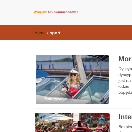
wroclaw-skup
Home
/
sport
Mor
Dyscypl
dyscypl
jest na
łodzie,
popędz
Motoryzacja
Int
Bezpiec