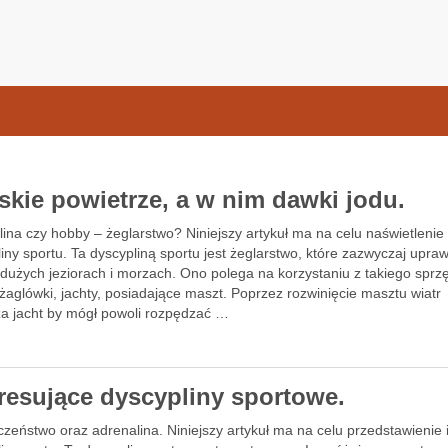
samochodow.pl
skie powietrze, a w nim dawki jodu.
ina czy hobby – żeglarstwo? Niniejszy artykuł ma na celu naświetlenie
iny sportu. Ta dyscypliną sportu jest żeglarstwo, które zazwyczaj upra
 dużych jeziorach i morzach. Ono polega na korzystaniu z takiego sprzę
 żaglówki, jachty, posiadające maszt. Poprzez rozwinięcie masztu wiatr
a jacht by mógł powoli rozpędzać …
eresujące dyscypliny sportowe.
zeństwo oraz adrenalina. Niniejszy artykuł ma na celu przedstawienie