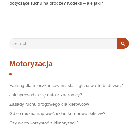
dotyczące ruchu na drodze? Kodeks – ale jaki?
Najważniejszy jest kodeks ruchu drogowego . Jest to zbiór
praw i przepisów dotyczących prawa …
Motoryzacja
Parking dla mieszkańców miasta – gdzie warto budować?
Jak sprowadza się auta z zagranicy?
Zasady ruchu drogowego dla kierowców
Gdzie można naprawić układ korobowo tłokowy?
Czy warto korzystać z klimatyzacji?