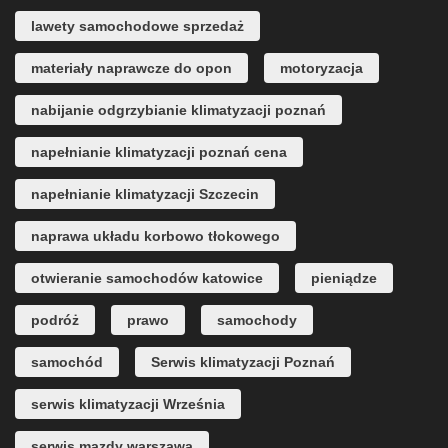
lawety samochodowe sprzedaż
materiały naprawcze do opon
motoryzacja
nabijanie odgrzybianie klimatyzacji poznań
napełnianie klimatyzacji poznań cena
napełnianie klimatyzacji Szczecin
naprawa układu korbowo tłokowego
otwieranie samochodów katowice
pieniądze
podróż
prawo
samochody
samochód
Serwis klimatyzacji Poznań
serwis klimatyzacji Września
serwis mazdy warszawa