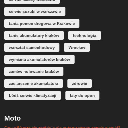
serwis suzuki w warszawie
tania pomoc drogowa w Krakowie
tanie akumulatory kraków
technologia
warsztat samochodowy
Wrocław
wymiana akumulatorów kraków
zamów holowanie kraków
zasiarczenie akumulatora
zdrowie
Łódź serwis klimatyzacji
łaty do opon
Moto
Czy w Warszawie znajduje się autoryzowany serwis suzuki?