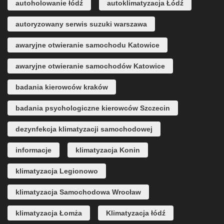
autoholowanie łódź
autoklimatyzacja Łódź
autoryzowany serwis suzuki warszawa
awaryjne otwieranie samochodu Katowice
awaryjne otwieranie samochodów Katowice
badania kierowców kraków
badania psychologiczne kierowców Szczecin
dezynfekcja klimatyzacji samochodowej
informacje
klimatyzacja Konin
klimatyzacja Legionowo
klimatyzacja Samochodowa Wrocław
klimatyzacja Łomża
Klimatyzacja łódź