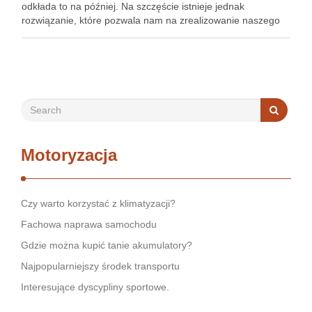
odkłada to na później. Na szczęście istnieje jednak
rozwiązanie, które pozwala nam na zrealizowanie naszego
nowego zakupu. Jakie? Kredyt. Kredyt na samochód czy nie
tylko? Istnieje możliwość, abyśmy …
Motoryzacja
Czy warto korzystać z klimatyzacji?
Fachowa naprawa samochodu
Gdzie można kupić tanie akumulatory?
Najpopularniejszy środek transportu
Interesujące dyscypliny sportowe.