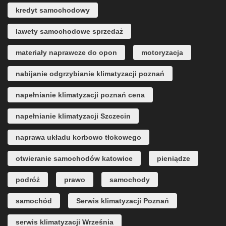
kredyt samochodowy
lawety samochodowe sprzedaż
materiały naprawcze do opon
motoryzacja
nabijanie odgrzybianie klimatyzacji poznań
napełnianie klimatyzacji poznań cena
napełnianie klimatyzacji Szczecin
naprawa układu korbowo tłokowego
otwieranie samochodów katowice
pieniądze
podróż
prawo
samochody
samochód
Serwis klimatyzacji Poznań
serwis klimatyzacji Września