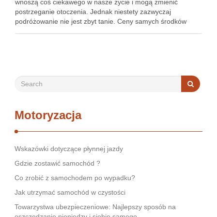
wnoszą coś ciekawego w nasze życie i mogą zmienić
postrzeganie otoczenia. Jednak niestety zazwyczaj
podróżowanie nie jest zbyt tanie. Ceny samych środków
transportu nieraz zwalają z nóg. Dlatego wiele osób
decyduje …
Motoryzacja
Wskazówki dotyczące płynnej jazdy
Gdzie zostawić samochód ?
Co zrobić z samochodem po wypadku?
Jak utrzymać samochód w czystości
Towarzystwa ubezpieczeniowe: Najlepszy sposób na
oszczędzanie pieniędzy i siebie samego