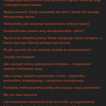
i zabezpieczenie lakieru
Myjnia parowa: kiedy naprawdę ma sens i kiedy nie zastąpi
klasycznego mycia
Wskazówki, jak utrzymać samochód w dobrym stanie
Kompleksowa pomoc przy akumulatorach- gdzie?
Mycie auta aktywną pianą: kiedy zastępuje mycie wstępne, a
kiedy wymaga dalszej pielęgnacji ręcznej
W jaki sposób da się ustawić światła w samochodzie?
Zasady na drogach
Jak usunąć trudne zabrudzenia z lakieru – bezpieczne
metody i kolejność prac
Jak usunąć zapach papierosów z auta – tapicerka,
podsufitka, klimatyzacja i skuteczna neutralizacja
6 błędów, które popełnia każdy, kto kupuje nowy samochód
Nic nie trwa wiecznie
Jak woskować samochód krok po kroku: przygotowanie