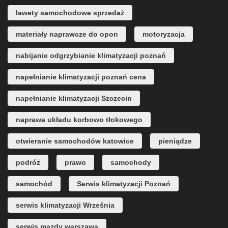
lawety samochodowe sprzedaż
materiały naprawcze do opon
motoryzacja
nabijanie odgrzybianie klimatyzacji poznań
napełnianie klimatyzacji poznań cena
napełnianie klimatyzacji Szczecin
naprawa układu korbowo tłokowego
otwieranie samochodów katowice
pieniądze
podróż
prawo
samochody
samochód
Serwis klimatyzacji Poznań
serwis klimatyzacji Września
serwis mazdy warszawa