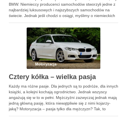
BMW. Niemieccy producenci samochodów stworzyli jedne z
najbardziej luksusowych i najszybszych samochodów na
świecie. Jednak jeśli chodzi o osiągi, myślimy o niemieckich
samochodach raczej jak o bestiach na zakrętach, a nie o
potworach prędkości. …
Motoryzacja
Cztery kółka – wielka pasja
Każdy ma różne pasje. Dla jednych są to podróże, dla innych
książki, a kolejni kochają ogrodnictwo. Jednak wszyscy
angażują się w to w pełni. Mężczyźni zazwyczaj jednak mają
jedną główną pasję, która niewątpliwie się z nimi kojarzy-
jaką? Motoryzacja – pasja tylko dla mężczyzn? Tak, to
właśnie z motoryzacją najczęściej …