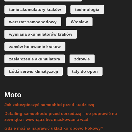
tanie akumulatory kraków
technologia
warsztat samochodowy
Wrocław
wymiana akumulatorów kraków
zamów holowanie kraków
zasiarczenie akumulatora
zdrowie
Łódź serwis klimatyzacji
łaty do opon
Moto
Jak zabezpieczyć samochód przed kradzieżą
Detailing samochodu przed sprzedażą – co poprawić na
zewnątrz i wewnątrz bez maskowania wad
Gdzie można naprawić układ korobowo tłokowy?