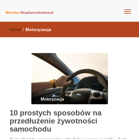
wroclaw-skupsamochodow.pl
Home
/
Motoryzacja
Motoryzacja
10 prostych sposobów na
przedłużenie żywotności
samochodu