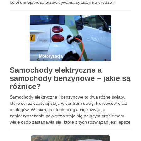
kolei umiejętność przewidywania sytuacji na drodze i
unikanie rozproszeń mogą znacząco zredukować ryzyko
wypadków. Przygotowując się do długich tras, …
Motoryzacja
Samochody elektryczne a
samochody benzynowe – jakie są
różnice?
Samochody elektryczne i benzynowe to dwa różne światy,
które coraz częściej stają w centrum uwagi kierowców oraz
ekologów. W miarę jak technologia się rozwija, a
zanieczyszczenie powietrza staje się palącym problemem,
wiele osób zastanawia się, które z tych rozwiązań jest lepsze
dla ich potrzeb i dla planety. Różnice w napędzie, …