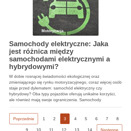
Motoryzacja
Samochody elektryczne: Jaka
jest różnica między
samochodami elektrycznymi a
hybrydowymi?
W dobie rosnącej świadomości ekologicznej oraz
zmieniającego się rynku motoryzacyjnego, coraz więcej osób
staje przed dylematem: samochód elektryczny czy
hybrydowy? Oba typy pojazdów oferują unikalne korzyści,
ale również mają swoje ograniczenia. Samochody
elektryczne przyciągają niskimi kosztami eksploatacji i
zerową emisją spalin, natomiast hybrydy łączą zalety silnika
spalinowego i elektrycznego, co …
Poprzednie
1
2
3
4
5
6
7
8
9
10
11
12
13
14
Następne