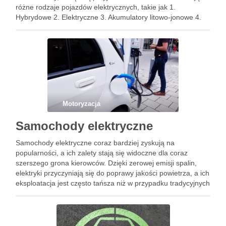
różne rodzaje pojazdów elektrycznych, takie jak 1.
Hybrydowe 2. Elektryczne 3. Akumulatory litowo-jonowe 4.
Hybryda typu plug-in 5. Wodorowe ogniwo paliwowe
Wszystkie te samochody są przyjazne dla środowiska, …
Motoryzacja
Samochody elektryczne
Samochody elektryczne coraz bardziej zyskują na
popularności, a ich zalety stają się widoczne dla coraz
szerszego grona kierowców. Dzięki zerowej emisji spalin,
elektryki przyczyniają się do poprawy jakości powietrza, a ich
eksploatacja jest często tańsza niż w przypadku tradycyjnych
pojazdów spalinowych. Jednak, mimo wielu korzyści, nie
brakuje również wyzwań związanych …