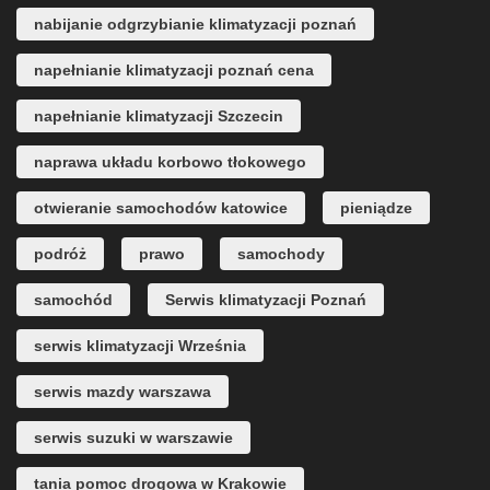
nabijanie odgrzybianie klimatyzacji poznań
napełnianie klimatyzacji poznań cena
napełnianie klimatyzacji Szczecin
naprawa układu korbowo tłokowego
otwieranie samochodów katowice
pieniądze
podróż
prawo
samochody
samochód
Serwis klimatyzacji Poznań
serwis klimatyzacji Września
serwis mazdy warszawa
serwis suzuki w warszawie
tania pomoc drogowa w Krakowie