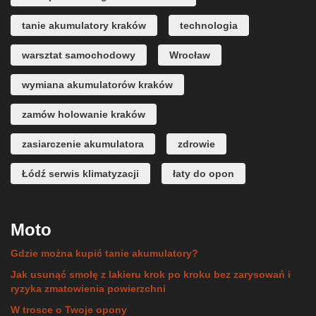
tanie akumulatory kraków
technologia
warsztat samochodowy
Wrocław
wymiana akumulatorów kraków
zamów holowanie kraków
zasiarczenie akumulatora
zdrowie
Łódź serwis klimatyzacji
łaty do opon
Moto
Gdzie można kupić tanie akumulatory?
Jak usunąć smołę z lakieru krok po kroku bez zarysowań i
ryzyka zmatowienia powierzchni
W trosce o Twoje opony