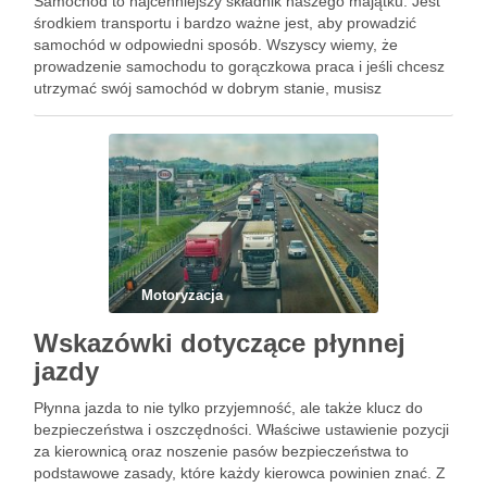
Samochód to najcenniejszy składnik naszego majątku. Jest
środkiem transportu i bardzo ważne jest, aby prowadzić
samochód w odpowiedni sposób. Wszyscy wiemy, że
prowadzenie samochodu to gorączkowa praca i jeśli chcesz
utrzymać swój samochód w dobrym stanie, musisz
wypróbować kilka z poniższych wskazówek. Poznaje te
informacje: 1. Sprawdzanie poziomu oleju Pierwsza …
Motoryzacja
Wskazówki dotyczące płynnej
jazdy
Płynna jazda to nie tylko przyjemność, ale także klucz do
bezpieczeństwa i oszczędności. Właściwe ustawienie pozycji
za kierownicą oraz noszenie pasów bezpieczeństwa to
podstawowe zasady, które każdy kierowca powinien znać. Z