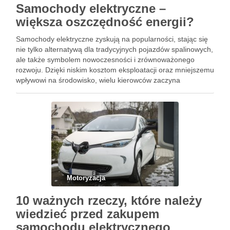
Samochody elektryczne –
większa oszczędność energii?
Samochody elektryczne zyskują na popularności, stając się
nie tylko alternatywą dla tradycyjnych pojazdów spalinowych,
ale także symbolem nowoczesności i zrównoważonego
rozwoju. Dzięki niskim kosztom eksploatacji oraz mniejszemu
wpływowi na środowisko, wielu kierowców zaczyna
dostrzegać ich liczne zalety. Jednak, czy samochody
elektryczne rzeczywiście są bardziej ekonomiczne i
ekologiczne? W miarę jak …
Motoryzacja
10 ważnych rzeczy, które należy
wiedzieć przed zakupem
samochodu elektrycznego