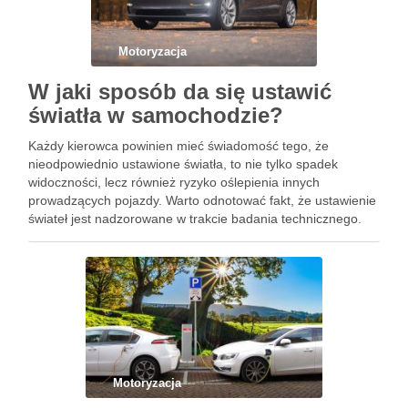
Motoryzacja
W jaki sposób da się ustawić
światła w samochodzie?
Każdy kierowca powinien mieć świadomość tego, że
nieodpowiednio ustawione światła, to nie tylko spadek
widoczności, lecz również ryzyko oślepienia innych
prowadzących pojazdy. Warto odnotować fakt, że ustawienie
świateł jest nadzorowane w trakcie badania technicznego.
Stąd też w niniejszym tekście pochylimy się nad niniejszym
zagadnieniem. Zasadnicze pytanie brzmi – Jak ustawić …
Motoryzacja