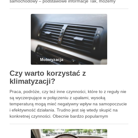
samochodowy – podstawowe informacje Tak, możemy
postarać się o to, aby dostać kredyt samochodowy. Jest …
Motoryzacja
Czy warto korzystać z
klimatyzacji?
Praca, podróże, czy też inne czynności, które to z reguły nie
są wyczerpujące w połączeniu z upałami, wysoką
temperaturą mogą mieć negatywny wpływ na samopoczucie
i efektywność działania. Trudno jest się wtedy skupić na
konkretnej czynności. Obecnie bardzo popularnym
rozwiązaniem, bez którego trudno wyobrazić sobie lato jest
klimatyzacja. Jeszcze jakiś …