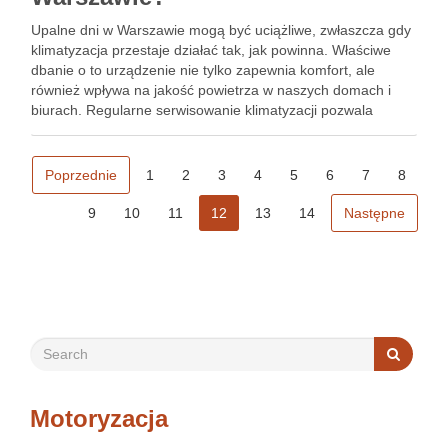
Upalne dni w Warszawie mogą być uciążliwe, zwłaszcza gdy
klimatyzacja przestaje działać tak, jak powinna. Właściwe
dbanie o to urządzenie nie tylko zapewnia komfort, ale
również wpływa na jakość powietrza w naszych domach i
biurach. Regularne serwisowanie klimatyzacji pozwala
uniknąć awarii oraz zmniejsza koszty energii, co jest
niezwykle istotne w …
Poprzednie
1
2
3
4
5
6
7
8
9
10
11
12
13
14
Następne
Motoryzacja