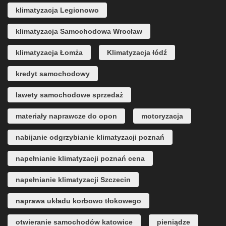
klimatyzacja Legionowo
klimatyzacja Samochodowa Wrocław
klimatyzacja Łomża
Klimatyzacja łódź
kredyt samochodowy
lawety samochodowe sprzedaż
materiały naprawcze do opon
motoryzacja
nabijanie odgrzybianie klimatyzacji poznań
napełnianie klimatyzacji poznań cena
napełnianie klimatyzacji Szczecin
naprawa układu korbowo tłokowego
otwieranie samochodów katowice
pieniądze