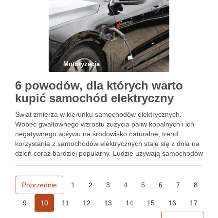
Motoryzacja
6 powodów, dla których warto
kupić samochód elektryczny
Świat zmierza w kierunku samochodów elektrycznych.
Wobec gwałtownego wzrostu zużycia paliw kopalnych i ich
negatywnego wpływu na środowisko naturalne, trend
korzystania z samochodów elektrycznych staje się z dnia na
dzień coraz bardziej popularny. Ludzie używają samochodów
elektrycznych, ponieważ są one przyjazne dla środowiska, a
także pozwalają zaoszczędzić sporo pieniędzy. Jeśli …
Poprzednie
1
2
3
4
5
6
7
8
9
10
11
12
13
14
15
16
17