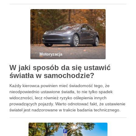
zalety, takie jak niskie koszty eksploatacji i nowoczesne
systemy, nie są wolne od pewnych ograniczeń. W …
Motoryzacja
W jaki sposób da się ustawić
światła w samochodzie?
Każdy kierowca powinien mieć świadomość tego, że
nieodpowiednio ustawione światła, to nie tylko spadek
widoczności, lecz również ryzyko oślepienia innych
prowadzących pojazdy. Warto odnotować fakt, że ustawienie
świateł jest nadzorowane w trakcie badania technicznego.
Stąd też w niniejszym tekście pochylimy się nad niniejszym
zagadnieniem. Zasadnicze pytanie brzmi – Jak ustawić …