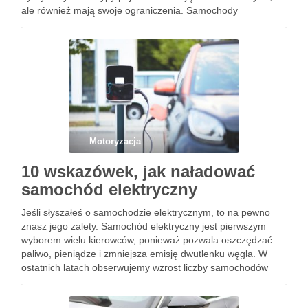
ale również mają swoje ograniczenia. Samochody
elektryczne przyciągają niskimi kosztami eksploatacji i
zerową emisją spalin, natomiast hybrydy łączą zalety silnika
spalinowego i elektrycznego, co …
Motoryzacja
10 wskazówek, jak naładować
samochód elektryczny
Jeśli słyszałeś o samochodzie elektrycznym, to na pewno
znasz jego zalety. Samochód elektryczny jest pierwszym
wyborem wielu kierowców, ponieważ pozwala oszczędzać
paliwo, pieniądze i zmniejsza emisję dwutlenku węgla. W
ostatnich latach obserwujemy wzrost liczby samochodów
elektrycznych na rynku, a obecnie są one wykorzystywane
przez kierowców na szeroką skalę. Stacje ładowania …