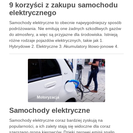
9 korzyści z zakupu samochodu
elektrycznego
Samochody elektryczne to obecnie najwygodniejszy sposób
podróżowania. Nie emitują one żadnych szkodliwych gazów
do atmosfery, a więc są przyjazne dla środowiska. Istnieją
różne rodzaje pojazdów elektrycznych, takie jak 1.
Hybrydowe 2. Elektryczne 3. Akumulatory litowo-jonowe 4.
Hybryda typu plug-in 5. Wodorowe ogniwo paliwowe
Wszystkie te samochody są przyjazne dla środowiska, …
Motoryzacja
Samochody elektryczne
Samochody elektryczne coraz bardziej zyskują na
popularności, a ich zalety stają się widoczne dla coraz
szerszego grona kierowców. Dzięki zerowej emisji spalin,