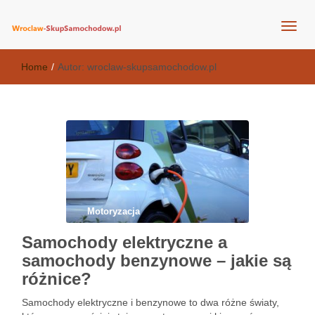
wroclaw-skupsamochodow.pl
Home
/
Autor:
wroclaw-skupsamochodow.pl
Motoryzacja
Samochody elektryczne a
samochody benzynowe – jakie są
różnice?
Samochody elektryczne i benzynowe to dwa różne światy,