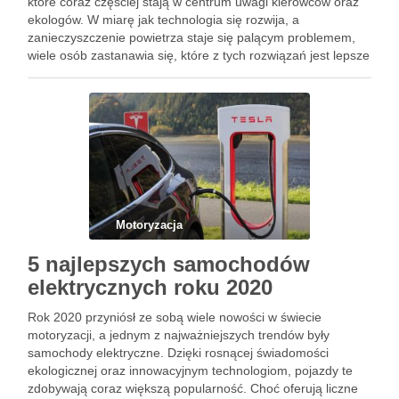
które coraz częściej stają w centrum uwagi kierowców oraz
ekologów. W miarę jak technologia się rozwija, a
zanieczyszczenie powietrza staje się palącym problemem,
wiele osób zastanawia się, które z tych rozwiązań jest lepsze
dla ich potrzeb i dla planety. Różnice w napędzie, …
Motoryzacja
5 najlepszych samochodów
elektrycznych roku 2020
Rok 2020 przyniósł ze sobą wiele nowości w świecie
motoryzacji, a jednym z najważniejszych trendów były
samochody elektryczne. Dzięki rosnącej świadomości
ekologicznej oraz innowacyjnym technologiom, pojazdy te
zdobywają coraz większą popularność. Choć oferują liczne