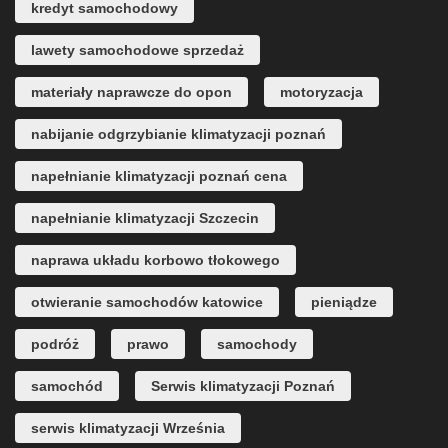
kredyt samochodowy
lawety samochodowe sprzedaż
materiały naprawcze do opon
motoryzacja
nabijanie odgrzybianie klimatyzacji poznań
napełnianie klimatyzacji poznań cena
napełnianie klimatyzacji Szczecin
naprawa układu korbowo tłokowego
otwieranie samochodów katowice
pieniądze
podróż
prawo
samochody
samochód
Serwis klimatyzacji Poznań
serwis klimatyzacji Września