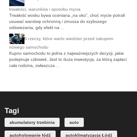
trwałości, warunków i sposobu mycia
Trwałość wosku bywa oceniana „na oko”, choć mycie potrafi
usuwać warstwę ochronną i zmusza do szybszego
odświeżania, gdy efekt na …
6 rzeczy, które warto wiedzieć przed zakupem
nowego samochodu
Kupno samochodu to jedna z najważniejszych decyzji, jakie
podejmuje człowiek. Jest to duża inwestycja, za którą zapłaci
cała rodzina, zwłaszcza …
Tagi
akumulatory trzebinia
auto
autoholowanie łódź
autoklimatyzacja Łódź