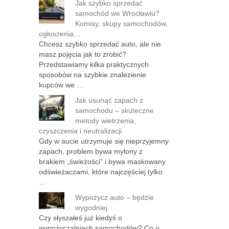
Jak szybko sprzedać
samochód we Wrocławiu?
Komisy, skupy samochodów,
ogłoszenia…
Chcesz szybko sprzedać auto, ale nie
masz pojęcia jak to zrobić?
Przedstawiamy kilka praktycznych
sposobów na szybkie znalezienie
kupców we …
Jak usunąć zapach z
samochodu – skuteczne
metody wietrzenia,
czyszczenia i neutralizacji
Gdy w aucie utrzymuje się nieprzyjemny
zapach, problem bywa mylony z
brakiem „świeżości” i bywa maskowany
odświeżaczami, które najczęściej tylko
…
Wypożycz auto – będzie
wygodniej
Czy słyszałeś już kiedyś o
wypożyczalniach samochodów? Co o