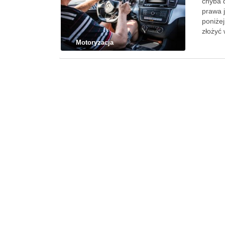
chyba 
prawa 
poniże
złożyć
Motoryzacja