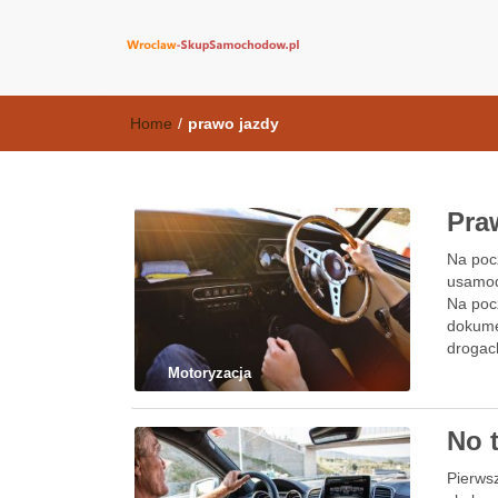
wroclaw-skup
Home
/
prawo jazdy
Pra
Na pocz
usamodz
Na poc
dokume
drogac
Motoryzacja
No 
Pierws