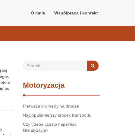
O mnie
Współpraca i kontakt
 się
egłe.
 potem
Motoryzacja
ię po
Pierwsze kilometry na drodze
Najpopularniejszy środek transportu
Czy trzeba często napełniać
ak
klimatyzację?