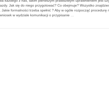
dla każdego z nas, takim pierwszym prawdziwym uprawnieniem jest uz
jazdy. Jak się do niego przygotować? Co obejmuje? Wszystko znajdzie
j. Jakie formalności trzeba spełnić ? Aby w ogóle rozpocząć procedurę
 wniosek w wydziale komunikacji o przypisanie …