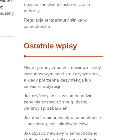
yskanie
Bezpieczeństwo dziecka w czasie
sz
podróży
 musimy
Regulacja temperatury silnika w
samochodzie
Ostatnie wpisy
Nieprzyjemny zapach z nawiewu: kiedy
wystarczy wymiana filtra i czyszczenie,
a kiedy potrzebna dezynfekcja lub
serwis klimatyzacji
Jak czyścić plastiki w samochodzie,
żeby nie zostawiać smug, tłustej
warstwy i przebarwień
Jak dbać o piano black w samochodzie
– bez smug, rys i śladów palców
Jak czyścić nawiewy w samochodzie:
krok po kroku, środki i kiedy potrzebny