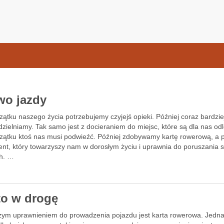
samochodow.pl
wo jazdy
ątku naszego życia potrzebujemy czyjejś opieki. Później coraz bardziej
ielniamy. Tak samo jest z docieraniem do miejsc, które są dla nas odl
zątku ktoś nas musi podwieźć. Później zdobywamy kartę rowerową, a
nt, który towarzyszy nam w dorosłym życiu i uprawnia do poruszania s
h. …
to w drogę
zym uprawnieniem do prowadzenia pojazdu jest karta rowerowa. Jedn