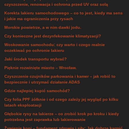
czyszczenie, renowacja i ochrona przed UV oraz solą
Korekta lakieru samochodowego – co to jest, kiedy ma sens
i jakie ma ograniczenia przy rysach
Morskie powietrze, a w nim dawki jodu.
Czy konieczne jest dezynfekowanie klimatyzacji?
Woskowanie samochodu: czy warto i czego realnie
oczekiwać po ochronie lakieru
Jaki środek transportu wybrać?
Pięknie rozwinięte miasto – Wrocław.
Czyszczenie czujników parkowania i kamer – jak robić to
bezpiecznie i utrzymać działanie ADAS
Gdzie najlepiej kupić samochód?
Czy folia PPF żółknie i od czego zależy jej wygląd po kilku
latach eksploatacji
Głębokie rysy na lakierze – co zrobić krok po kroku i kiedy
potrzebna jest zaprawka lub lakierowanie
Żywienie koni – fundament zdrowia i siły: Jak dobrze karmić