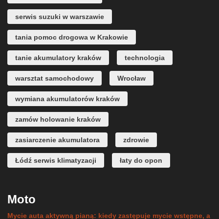
serwis suzuki w warszawie
tania pomoc drogowa w Krakowie
tanie akumulatory kraków
technologia
warsztat samochodowy
Wrocław
wymiana akumulatorów kraków
zamów holowanie kraków
zasiarczenie akumulatora
zdrowie
Łódź serwis klimatyzacji
łaty do opon
Moto
Mycie auta aktywną pianą: kiedy zastępuje mycie wstępne, a