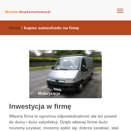
wroclaw-skupsamochodow.pl
Home
/
kupno samochodu na firmę
Motoryzacja
Inwestycja w firmę
Własna firma to ogromna odpowiedzialność ale też powód
do dumy i dużo satysfakcji. Dzięki własnej firmie dużo
możemy uzyskać, możemy wybić się, dobrze zarabiać, stać