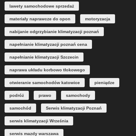
lawety samochodowe sprzedaż
materiały naprawcze do opon
motoryzacja
nabijanie odgrzybianie klimatyzacji poznań
napełnianie klimatyzacji poznań cena
napełnianie klimatyzacji Szczecin
naprawa układu korbowo tłokowego
otwieranie samochodów katowice
pieniądze
podróż
prawo
samochody
samochód
Serwis klimatyzacji Poznań
serwis klimatyzacji Września
serwis mazdy warszawa