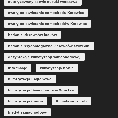
autoryzowany serwis suzuki warszawa
awaryjne otwieranie samochodu Katowice
awaryjne otwieranie samochodów Katowice
badania kierowców kraków
badania psychologiczne kierowców Szczecin
dezynfekcja klimatyzacji samochodowej
informacje
klimatyzacja Konin
klimatyzacja Legionowo
klimatyzacja Samochodowa Wrocław
klimatyzacja Łomża
Klimatyzacja łódź
kredyt samochodowy