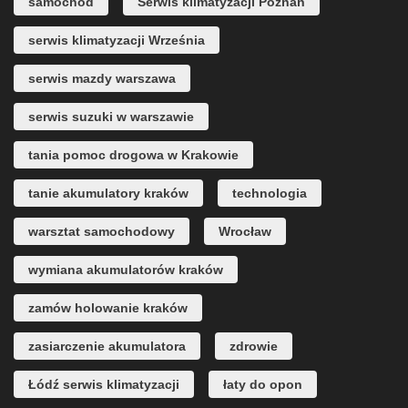
samochód
Serwis klimatyzacji Poznań
serwis klimatyzacji Września
serwis mazdy warszawa
serwis suzuki w warszawie
tania pomoc drogowa w Krakowie
tanie akumulatory kraków
technologia
warsztat samochodowy
Wrocław
wymiana akumulatorów kraków
zamów holowanie kraków
zasiarczenie akumulatora
zdrowie
Łódź serwis klimatyzacji
łaty do opon