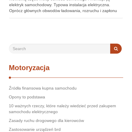
elektryk samochodowy. Typowa instalacja elektryczna.
Oprócz głównych obwodów ładowania, rozruchu i zapłonu
istnieją inne obwody zasilające światła, silniki elektryczne,
czujniki i wskaźniki przyrządów elektrycznych, elementy
grzejne, zamki magnetyczne, radio …
Motoryzacja
Źródła finansowa kupna samochodu
Opony to podstawa
10 ważnych rzeczy, które należy wiedzieć przed zakupem
samochodu elektrycznego
Zasady ruchu drogowego dla kierowców
Zastosowanie urządzeń brd