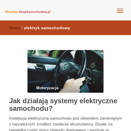
wroclaw-skupsamochodow.pl
Home
/
elektryk samochodowy
Motoryzacja
Jak działają systemy elektryczne
samochodu?
Instalacja elektryczna samochodu jest obwodem zamkniętym
z niezależnym źródłem zasilania akumulatora. Działa na
niewielką część mocy obwodu domowego i montuje ją