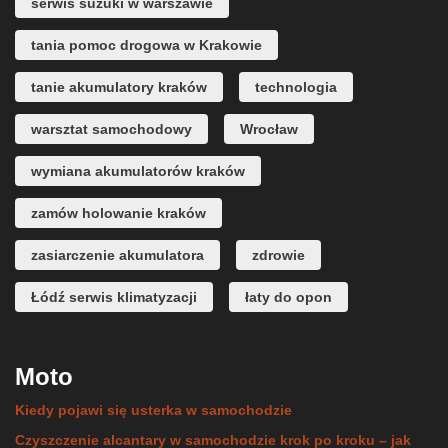
serwis suzuki w warszawie
tania pomoc drogowa w Krakowie
tanie akumulatory kraków
technologia
warsztat samochodowy
Wrocław
wymiana akumulatorów kraków
zamów holowanie kraków
zasiarczenie akumulatora
zdrowie
Łódź serwis klimatyzacji
łaty do opon
Moto
Kiedy pojawi się usterka w samochodzie
Czyszczenie alcantary w samochodzie krok po kroku – jak