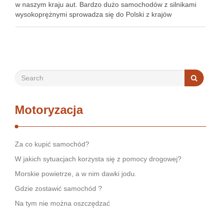
w naszym kraju aut. Bardzo dużo samochodów z silnikami
wysokoprężnymi sprowadza się do Polski z krajów
zachodnich. Do rangi legendy urasta VW Golf lub Passat
TDI. Nie brakuje też jednostek wolnossących typu …
Motoryzacja
Za co kupić samochód?
W jakich sytuacjach korzysta się z pomocy drogowej?
Morskie powietrze, a w nim dawki jodu.
Gdzie zostawić samochód ?
Na tym nie można oszczędzać