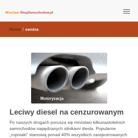
wroclaw-skupsamochodow.pl
Home
/
centra
Motoryzacja
Leciwy diesel na cenzurowanym
Po naszych drogach porusza się mnóstwo kilkunastoletnich
samochodów napędzanych silnikami diesla. Popularne
„ropniaki” stanowią ponad 40% wszystkich zarejestrowanych