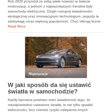
Rok 2020 przyniósł ze sobą wiele nowości w świecie
motoryzacji, a jednym z najważniejszych trendów były
samochody elektryczne. Dzięki rosnącej świadomości
ekologicznej oraz innowacyjnym technologiom, pojazdy te
zdobywają coraz większą popularność. Choć oferują liczne
zalety, takie jak niskie koszty eksploatacji i nowoczesne
Read More
systemy, nie są wolne od pewnych ograniczeń. W …
Motoryzacja
W jaki sposób da się ustawić
światła w samochodzie?
Każdy kierowca powinien mieć świadomość tego, że
nieodpowiednio ustawione światła, to nie tylko spadek
widoczności, lecz również ryzyko oślepienia innych