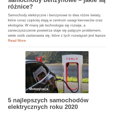
różnice?
Samochody elektryczne i benzynowe to dwa różne światy,
które coraz częściej stają w centrum uwagi kierowców oraz
ekologów. W miarę jak technologia się rozwija, a
zanieczyszczenie powietrza staje się palącym problemem,
wiele osób zastanawia się, które z tych rozwiązań jest lepsze
dla ich potrzeb i dla planety. Różnice w napędzie, …
Read More
Motoryzacja
5 najlepszych samochodów
elektrycznych roku 2020