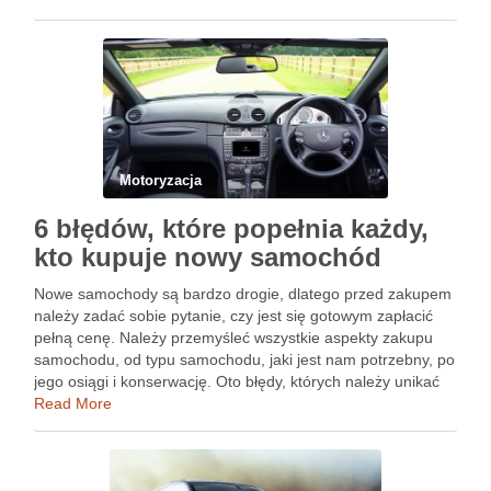
podstawowe aspekty, takie jak …
Motoryzacja
6 błędów, które popełnia każdy,
kto kupuje nowy samochód
Nowe samochody są bardzo drogie, dlatego przed zakupem
należy zadać sobie pytanie, czy jest się gotowym zapłacić
pełną cenę. Należy przemyśleć wszystkie aspekty zakupu
samochodu, od typu samochodu, jaki jest nam potrzebny, po
jego osiągi i konserwację. Oto błędy, których należy unikać
przy zakupie nowego samochodu: 1. Niewłaściwy model
Read More
Wiele …