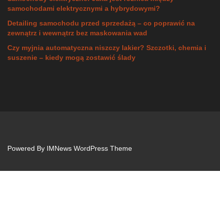
samochodami elektrycznymi a hybrydowymi?
Detailing samochodu przed sprzedażą – co poprawić na
zewnątrz i wewnątrz bez maskowania wad
Czy myjnia automatyczna niszczy lakier? Szczotki, chemia i
suszenie – kiedy mogą zostawić ślady
Powered By
IMNews WordPress Theme