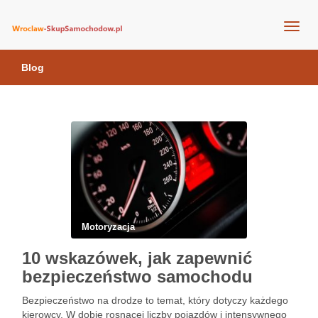
wroclaw-skupsamochodow.pl
Blog
Motoryzacja
10 wskazówek, jak zapewnić
bezpieczeństwo samochodu
Bezpieczeństwo na drodze to temat, który dotyczy każdego
kierowcy. W dobie rosnącej liczby pojazdów i intensywnego