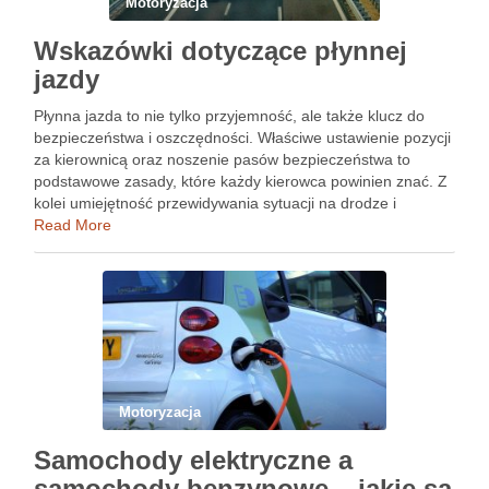
Motoryzacja
Wskazówki dotyczące płynnej
jazdy
Płynna jazda to nie tylko przyjemność, ale także klucz do
bezpieczeństwa i oszczędności. Właściwe ustawienie pozycji
za kierownicą oraz noszenie pasów bezpieczeństwa to
podstawowe zasady, które każdy kierowca powinien znać. Z
kolei umiejętność przewidywania sytuacji na drodze i
unikanie rozproszeń mogą znacząco zredukować ryzyko
Read More
wypadków. Przygotowując się do długich tras, …
Motoryzacja
Samochody elektryczne a
samochody benzynowe – jakie są