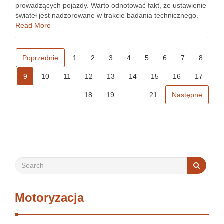
prowadzących pojazdy. Warto odnotować fakt, że ustawienie
świateł jest nadzorowane w trakcie badania technicznego.
Stąd też w niniejszym tekście pochylimy się nad niniejszym
Read More
zagadnieniem. Zasadnicze pytanie brzmi – Jak ustawić …
Poprzednie
1
2
3
4
5
6
7
8
9
10
11
12
13
14
15
16
17
18
19
…
21
Następne
Motoryzacja