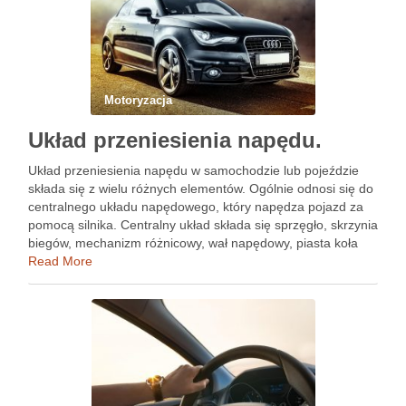
Motoryzacja
Układ przeniesienia napędu.
Układ przeniesienia napędu w samochodzie lub pojeździe
składa się z wielu różnych elementów. Ogólnie odnosi się do
centralnego układu napędowego, który napędza pojazd za
pomocą silnika. Centralny układ składa się sprzęgło, skrzynia
biegów, mechanizm różnicowy, wał napędowy, piasta koła
oraz koło zamachowe lub zamachowe dwumasowe, oraz
Read More
innych akcesoriów, które pomagają …