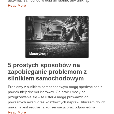
utrzymać samochód w dobrym stanie, aby uniknąć
niekorzystnych skutków zaniedbania. Istnieje wiele metod
Read More
czyszczenia, a także pułapek, które …
Motoryzacja
5 prostych sposobów na
zapobieganie problemom z
silnikiem samochodowym
Problemy z silnikiem samochodowym mogą spędzać sen z
powiek niejednemu kierowcy. Od braku mocy po
przegrzewanie się – te usterki mogą prowadzić do
poważnych awarii oraz kosztownych napraw. Kluczem do ich
unikania jest regularna konserwacja oraz odpowiednia
dbałość o stan techniczny pojazdu. Warto zwrócić uwagę na
Read More