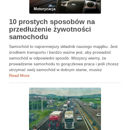
Motoryzacja
10 prostych sposobów na
przedłużenie żywotności
samochodu
Samochód to najcenniejszy składnik naszego majątku. Jest
środkiem transportu i bardzo ważne jest, aby prowadzić
samochód w odpowiedni sposób. Wszyscy wiemy, że
prowadzenie samochodu to gorączkowa praca i jeśli chcesz
utrzymać swój samochód w dobrym stanie, musisz
wypróbować kilka z poniższych wskazówek. Poznaje te
Read More
informacje: 1. Sprawdzanie poziomu oleju Pierwsza …