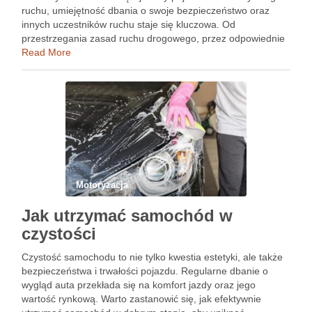
ruchu, umiejętność dbania o swoje bezpieczeństwo oraz
innych uczestników ruchu staje się kluczowa. Od
przestrzegania zasad ruchu drogowego, przez odpowiednie
ubezpieczenie, aż po regularną konserwację samochodu –
Read More
istnieje wiele aspektów, które warto wziąć pod …
Motoryzacja
Jak utrzymać samochód w
czystości
Czystość samochodu to nie tylko kwestia estetyki, ale także
bezpieczeństwa i trwałości pojazdu. Regularne dbanie o
wygląd auta przekłada się na komfort jazdy oraz jego
wartość rynkową. Warto zastanowić się, jak efektywnie