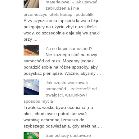
materiałowej – jak usuwać
zabrudzenia i nie
przemoczyć foteli, kanap i podsufitki
Przy czyszczeniu tapicerki łatwo o błąd
polegający na użyciu zbyt dużej ilości
wody, co szczególnie daje się we znaki
przy …
Za co kupić samochód?
Nie każdego stać na nowy
samochód od razu. Możemy jednak
poradzić sobie na różne sposoby, aby
pozyskać pieniądze. Ważne, abyśmy …
Jak często woskować
samochód – zależność od
trwałości, warunków i
sposobu mycia
Trwałość wosku bywa oceniana „na
oko”, choć mycie potrafi usuwać
warstwę ochronną i zmusza do
szybszego odświeżania, gdy efekt na …
Samochody dostawcze