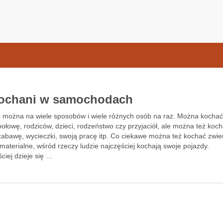
samochodow.pl
ochani w samochodach
 można na wiele sposobów i wiele różnych osób na raz. Można kochać
ołowę, rodziców, dzieci, rodzeństwo czy przyjaciół, ale można też koc
zabawę, wycieczki, swoją pracę itp. Co ciekawe można też kochać zwier
materialne, wśród rzeczy ludzie najczęściej kochają swoje pojazdy.
ciej dzieje się …