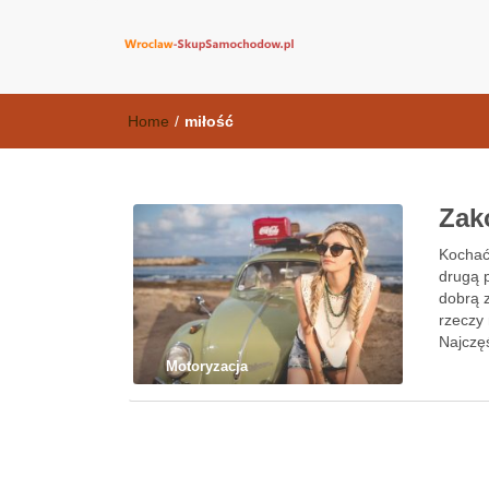
wroclaw-skup
Home
/
miłość
Zak
Kochać
drugą p
dobrą 
rzeczy 
Najczęś
Motoryzacja