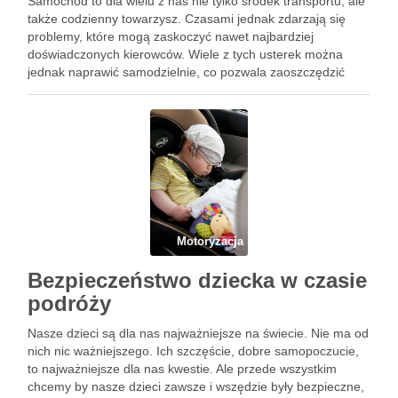
Samochód to dla wielu z nas nie tylko środek transportu, ale
także codzienny towarzysz. Czasami jednak zdarzają się
problemy, które mogą zaskoczyć nawet najbardziej
doświadczonych kierowców. Wiele z tych usterek można
jednak naprawić samodzielnie, co pozwala zaoszczędzić
zarówno czas, jak i pieniądze. Zrozumienie podstawowych
objawów, takich jak trudności z uruchomieniem …
Motoryzacja
Bezpieczeństwo dziecka w czasie
podróży
Nasze dzieci są dla nas najważniejsze na świecie. Nie ma od
nich nic ważniejszego. Ich szczęście, dobre samopoczucie,
to najważniejsze dla nas kwestie. Ale przede wszystkim
chcemy by nasze dzieci zawsze i wszędzie były bezpieczne,