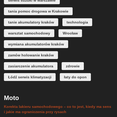
serwis suzuki w warszawie
tania pomoc drogowa w Krakowie
tanie akumulatory kraków
technologia
warsztat samochodowy
Wrocław
wymiana akumulatorów kraków
zamów holowanie kraków
zasiarczenie akumulatora
zdrowie
Łódź serwis klimatyzacji
łaty do opon
Moto
Korekta lakieru samochodowego – co to jest, kiedy ma sens
i jakie ma ograniczenia przy rysach