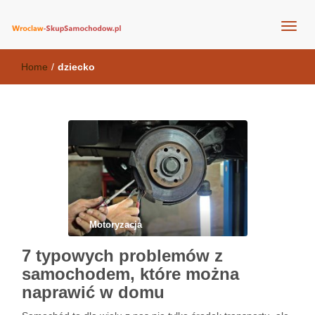
wroclaw-skupsamochodow.pl
Home
/
dziecko
Motoryzacja
7 typowych problemów z
samochodem, które można
naprawić w domu