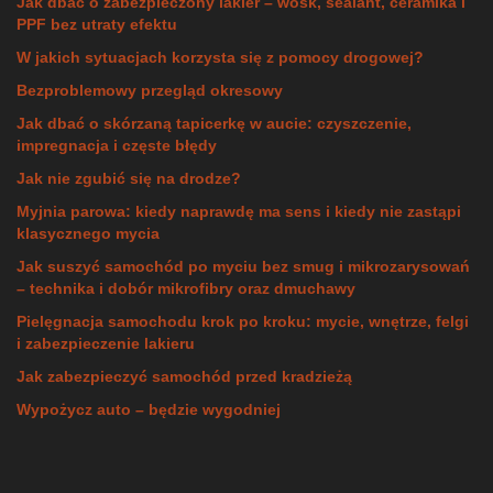
Jak dbać o zabezpieczony lakier – wosk, sealant, ceramika i
PPF bez utraty efektu
W jakich sytuacjach korzysta się z pomocy drogowej?
Bezproblemowy przegląd okresowy
Jak dbać o skórzaną tapicerkę w aucie: czyszczenie,
impregnacja i częste błędy
Jak nie zgubić się na drodze?
Myjnia parowa: kiedy naprawdę ma sens i kiedy nie zastąpi
klasycznego mycia
Jak suszyć samochód po myciu bez smug i mikrozarysowań
– technika i dobór mikrofibry oraz dmuchawy
Pielęgnacja samochodu krok po kroku: mycie, wnętrze, felgi
i zabezpieczenie lakieru
Jak zabezpieczyć samochód przed kradzieżą
Wypożycz auto – będzie wygodniej